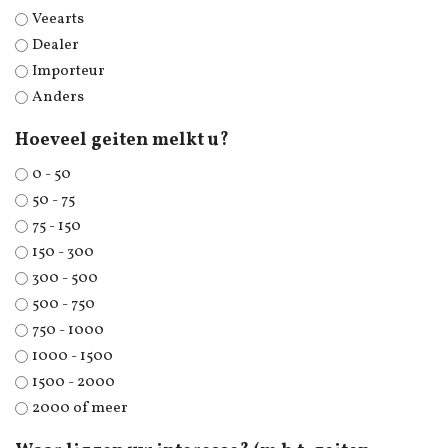
Veearts
Dealer
Importeur
Anders
Hoeveel geiten melkt u?
0 - 50
50 - 75
75 - 150
150 - 300
300 - 500
500 - 750
750 - 1000
1000 - 1500
1500 - 2000
2000 of meer