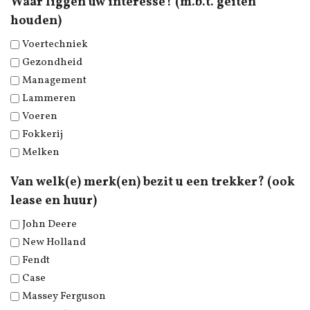
Waar liggen uw interesse? (m.b.t. geiten
houden)
Voertechniek
Gezondheid
Management
Lammeren
Voeren
Fokkerij
Melken
Van welk(e) merk(en) bezit u een trekker? (ook
lease en huur)
John Deere
New Holland
Fendt
Case
Massey Ferguson