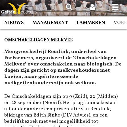
Spring
naar
inhoud
NIEUWS
MANAGEMENT
LAMMEREN
VOE
OMSCHAKELDAGEN MELKVEE
Mengvoerbedrijf Reudink, onderdeel van
ForFarmers, organiseert de ‘Omschakeldagen
Melkvee’ over omschakelen naar biologisch. De
dagen zijn gericht op melkveehouders met
koeien, maar geïnteresseerde
melkgeitenhouders zijn ook welkom.
De Omschakeldagen zijn op 9 (Zuid), 22 (Midden)
en 28 september (Noord). Het programma bestaat
uit onder andere een presentatie van Reudink,
bijdrage van Edith Finke (DLV Advies), en een
bedrijfsbezoek met veel mogelijkheid tot