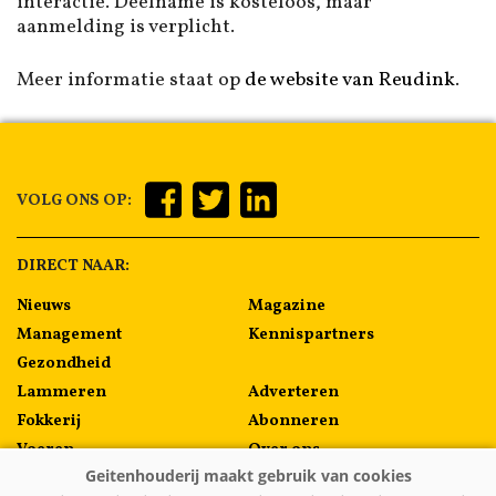
interactie. Deelname is kosteloos, maar
aanmelding is verplicht.
Meer informatie staat op
de website van Reudink
.
VOLG ONS OP:
DIRECT NAAR:
Nieuws
Magazine
Management
Kennispartners
Gezondheid
Lammeren
Adverteren
Fokkerij
Abonneren
Voeren
Over ons
Algemeen
Contact