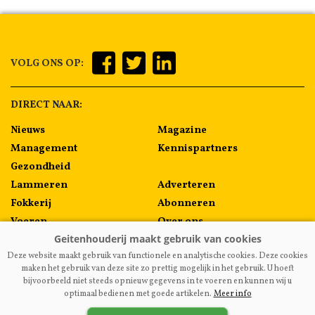
VOLG ONS OP:
DIRECT NAAR:
Nieuws
Magazine
Management
Kennispartners
Gezondheid
Lammeren
Adverteren
Fokkerij
Abonneren
Voeren
Over ons
Algemeen
Contact
Deze website maakt gebruik van functionele en analytische cookies. Deze cookies
Melkprijzen
maken het gebruik van deze site zo prettig mogelijk in het gebruik. U hoeft
bijvoorbeeld niet steeds opnieuw gegevens in te voeren en kunnen wij u
optimaal bedienen met goede artikelen.
Meer info
VAKBLADGEITENHOUDERIJ.NL
|
DISCLAIMER
|
PRIVACY
|