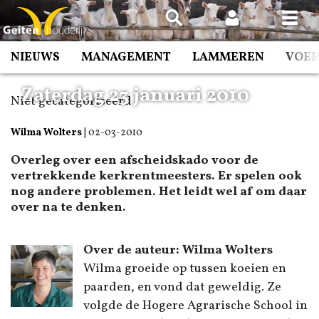
Spring
naar
inhoud
NIEUWS
MANAGEMENT
LAMMEREN
VOE
Zaterdag 23 januari 2010
Niet gecategoriseerd
Wilma Wolters
|
02-03-2010
Overleg over een afscheidskado voor de
vertrekkende kerkrentmeesters. Er spelen ook
nog andere problemen. Het leidt wel af om daar
over na te denken.
Over de auteur: Wilma Wolters
Wilma groeide op tussen koeien en
paarden, en vond dat geweldig. Ze
volgde de Hogere Agrarische School in