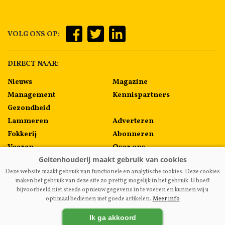
VOLG ONS OP:
DIRECT NAAR:
Nieuws
Magazine
Management
Kennispartners
Gezondheid
Lammeren
Adverteren
Fokkerij
Abonneren
Voeren
Over ons
Algemeen
Contact
Deze website maakt gebruik van functionele en analytische cookies. Deze cookies
Melkprijzen
maken het gebruik van deze site zo prettig mogelijk in het gebruik. U hoeft
bijvoorbeeld niet steeds opnieuw gegevens in te voeren en kunnen wij u
optimaal bedienen met goede artikelen.
Meer info
VAKBLADGEITENHOUDERIJ.NL
|
DISCLAIMER
|
PRIVACY
|
Ik ga akkoord
AGRIMEDIA