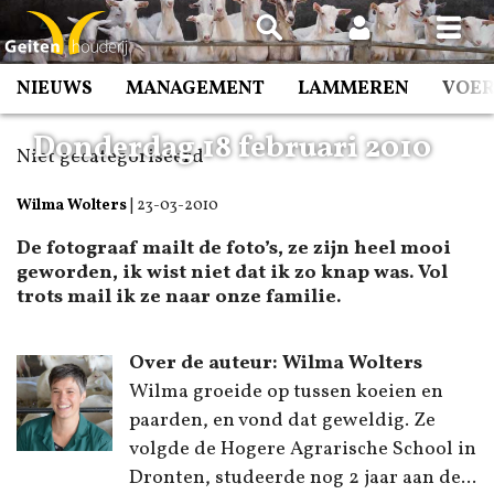
Spring
naar
inhoud
NIEUWS
MANAGEMENT
LAMMEREN
VOE
Donderdag 18 februari 2010
Niet gecategoriseerd
Wilma Wolters
|
23-03-2010
De fotograaf mailt de foto’s, ze zijn heel mooi
geworden, ik wist niet dat ik zo knap was. Vol
trots mail ik ze naar onze familie.
Over de auteur: Wilma Wolters
Wilma groeide op tussen koeien en
paarden, en vond dat geweldig. Ze
volgde de Hogere Agrarische School in
Dronten, studeerde nog 2 jaar aan de...