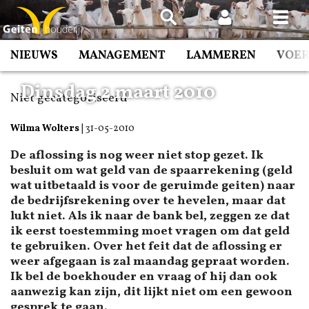
Spring
naar
inhoud
NIEUWS
MANAGEMENT
LAMMEREN
VOE
Dinsdag 2 maart 2010
Niet gecategoriseerd
Wilma Wolters
|
31-05-2010
De aflossing is nog weer niet stop gezet. Ik
besluit om wat geld van de spaarrekening (geld
wat uitbetaald is voor de geruimde geiten) naar
de bedrijfsrekening over te hevelen, maar dat
lukt niet. Als ik naar de bank bel, zeggen ze dat
ik eerst toestemming moet vragen om dat geld
te gebruiken. Over het feit dat de aflossing er
weer afgegaan is zal maandag gepraat worden.
Ik bel de boekhouder en vraag of hij dan ook
aanwezig kan zijn, dit lijkt niet om een gewoon
gesprek te gaan.