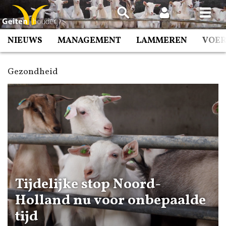
Spring
naar
inhoud
NIEUWS
MANAGEMENT
LAMMEREN
VOE
Gezondheid
Tijdelijke stop Noord-
Holland nu voor onbepaalde
tijd