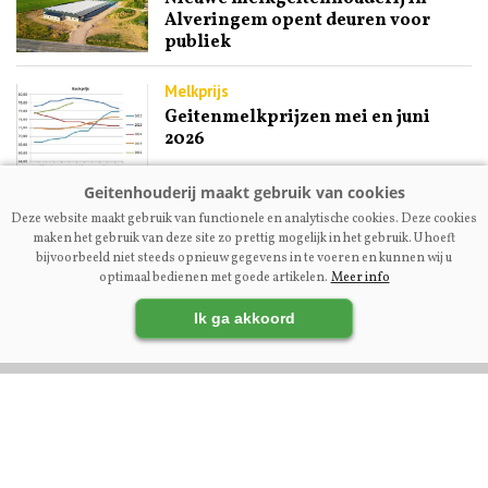
Alveringem opent deuren voor
publiek
Melkprijs
Geitenmelkprijzen mei en juni
2026
Fokkerij | Premium
Deze website maakt gebruik van functionele en analytische cookies. Deze cookies
Ex-NOG-bestuurslid Engel
maken het gebruik van deze site zo prettig mogelijk in het gebruik. U hoeft
Kupers: ‘Maak fokcommissie
bijvoorbeeld niet steeds opnieuw gegevens in te voeren en kunnen wij u
dienstverlenend aan fokkers’
optimaal bedienen met goede artikelen.
Meer info
Ik ga akkoord
VOLG ONS OP: