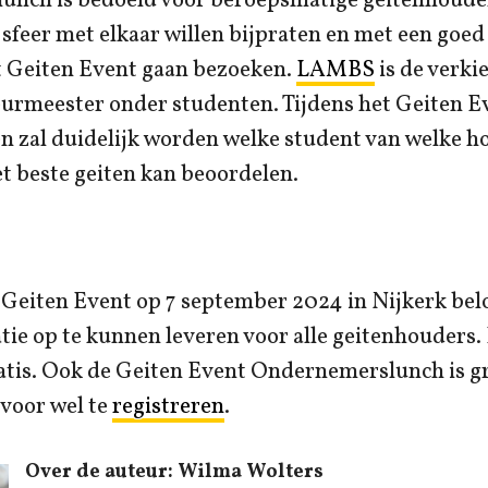
nch is bedoeld voor beroepsmatige geitenhouder
feer met elkaar willen bijpraten en met een goe
et Geiten Event gaan bezoeken.
LAMBS
is de verki
eurmeester onder studenten. Tijdens het Geiten 
 en zal duidelijk worden welke student van welke h
et beste geiten kan beoordelen.
 Geiten Event op 7 september 2024 in Nijkerk bel
atie op te kunnen leveren voor alle geitenhouders.
atis. Ook de Geiten Event Ondernemerslunch is gr
rvoor wel te
registreren
.
Over de auteur: Wilma Wolters