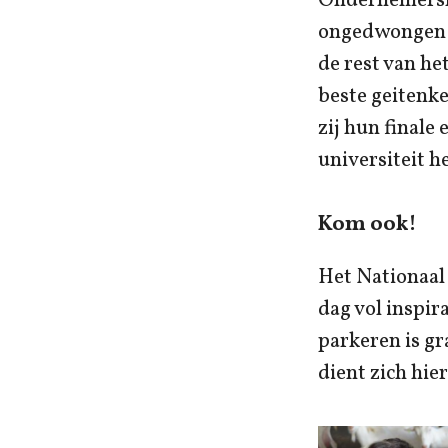
Ondernemerslu
ongedwongen s
de rest van h
beste geitenk
zij hun finale
universiteit h
Kom ook!
Het Nationaal
dag vol inspir
parkeren is gr
dient zich hie