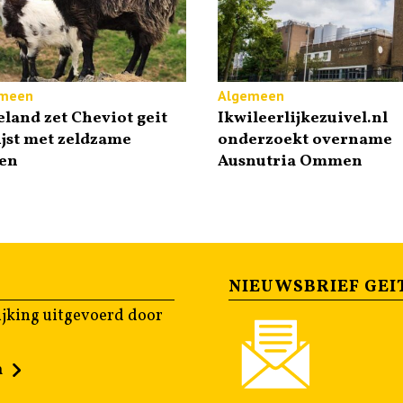
meen
Algemeen
land zet Cheviot geit
Ikwileerlijkezuivel.nl
ijst met zeldzame
onderzoekt overname
sen
Ausnutria Ommen
NIEUWSBRIEF GEI
jking uitgevoerd door
n