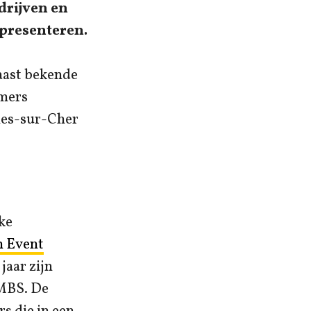
drijven en
 presenteren.
aast bekende
rmers
lles-sur-Cher
ke
n Event
jaar zijn
AMBS. De