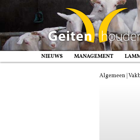
Spring
naar
inhoud
NIEUWS
MANAGEMENT
LAM
Algemeen | Vak