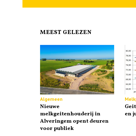
MEEST GELEZEN
Algemeen
Melkp
Nieuwe
Gei
melkgeitenhouderij in
en j
Alveringem opent deuren
voor publiek