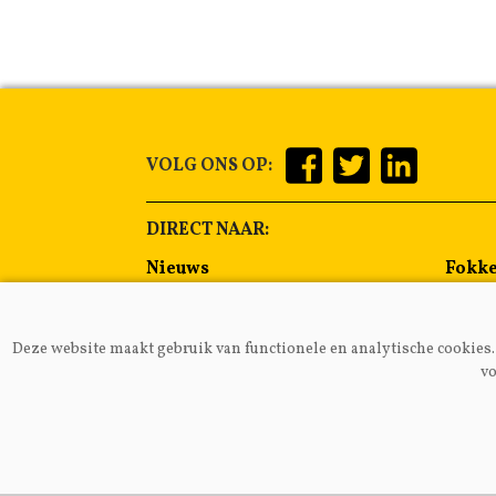
VOLG ONS OP:
DIRECT NAAR:
Nieuws
Fokke
Management
Voer
Gezondheid
Alge
Deze website maakt gebruik van functionele en analytische cookies. 
Lammeren
Melkp
vo
VAKB