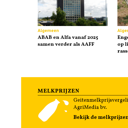
Algemeen
Alge
ABAB en Alfa vanaf 2025
Enge
samen verder als AAFF
op l
ras
MELKPRIJZEN
Geitenmelkprijsvergeli
AgriMedia bv.
Bekijk de melkprijze