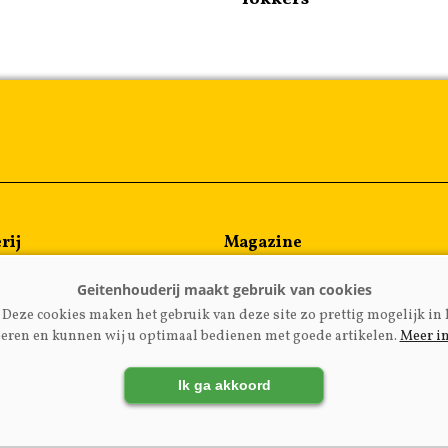
rij
Magazine
en
Kennispartners
meen
Deze cookies maken het gebruik van deze site zo prettig mogelijk in 
rijzen
eren en kunnen wij u optimaal bedienen met goede artikelen.
Meer i
Ik ga akkoord
LADGEITENHOUDERIJ.NL
|
DISCLAIMER
|
PRIVACY
|
AGRI