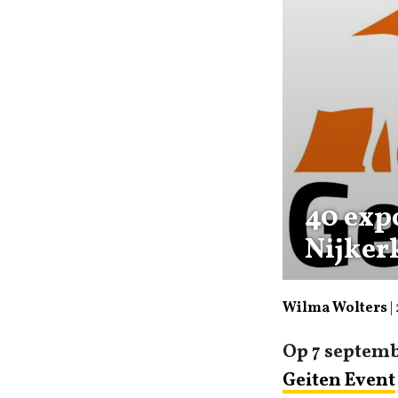
40 exp
Nijker
Wilma Wolters
|
Op 7 septemb
Geiten Event