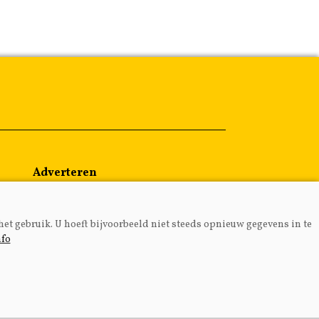
Adverteren
Abonneren
Over ons
het gebruik. U hoeft bijvoorbeeld niet steeds opnieuw gegevens in te
Contact
nfo
MEDIA