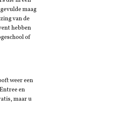
s die in een
d gevulde maag
ezing van de
Event hebben
ogeschool of
ooft weer een
 Entree en
atis, maar u