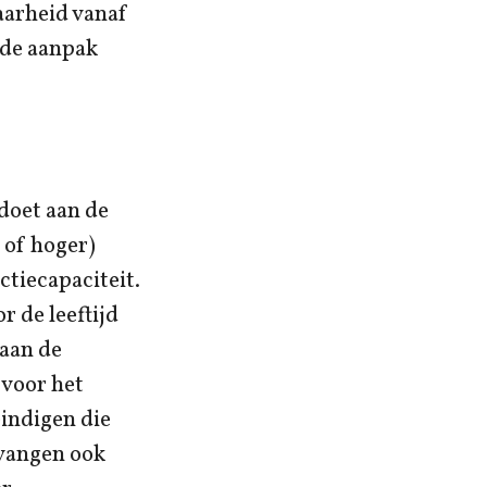
aarheid vanaf
 de aanpak
doet aan de
 of hoger)
tiecapaciteit.
 de leeftijd
 aan de
voor het
ëindigen die
tvangen ook