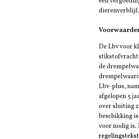
een vergoedin
dierenverblijf.
Voorwaarde
De Lbv voor kl
stikstofvracht
de drempelwaa
drempelwaarde
Lbv-plus, name
afgelopen 5 ja
over sluiting 
beschikking i
voor nodig is.
regelingstekst