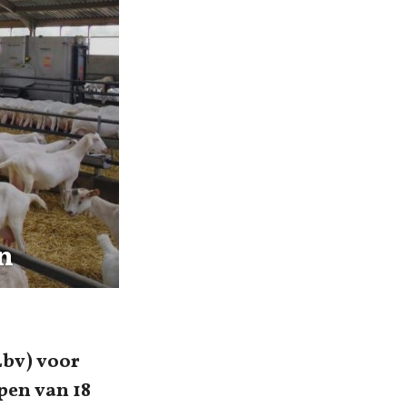
n
Lbv) voor
pen van 18