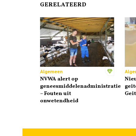
GERELATEERD
Algemeen
Alge
NVWA alert op
Nie
geneesmiddelenadministratie
geit
– Fouten uit
Gei
onwetendheid