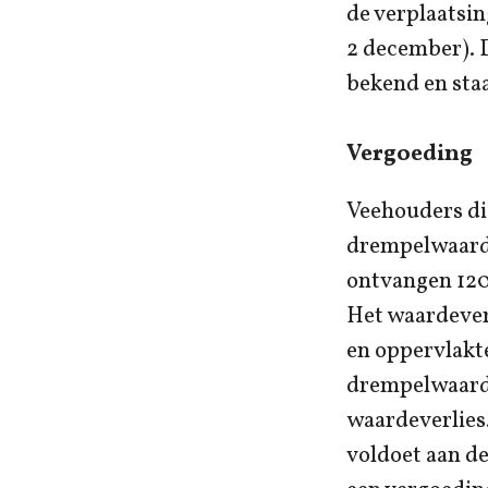
de verplaatsin
2 december). D
bekend en staa
Vergoeding
Veehouders die
drempelwaarde
ontvangen 120
Het waardeverl
en oppervlakte
drempelwaarde
waardeverlies.
voldoet aan d