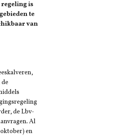
regeling is
gebieden te
chikbaar van
eeskalveren,
 de
middels
igingsregeling
rder, de Lbv-
aanvragen. Al
 oktober) en