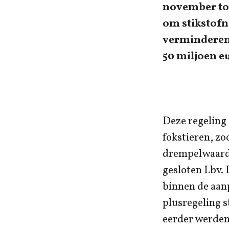
november tot
om stikstofn
verminderen.
50 miljoen e
Deze regeling 
fokstieren, zo
drempelwaarde
gesloten Lbv. 
binnen de aanp
plusregeling 
eerder werden