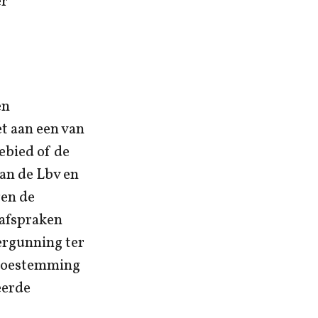
er
en
t aan een van
bied of de
an de Lbv en
gen de
 afspraken
vergunning ter
urtoestemming
eerde