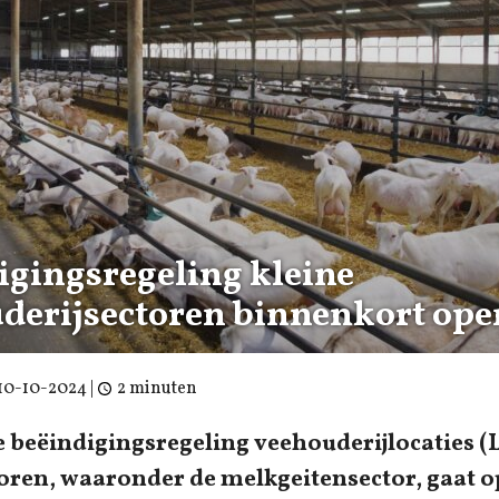
igingsregeling kleine
derijsectoren binnenkort ope
10-10-2024
|
2 minuten
e beëindigingsregeling veehouderijlocaties (
toren, waaronder de melkgeitensector, gaat o