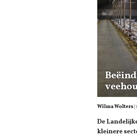
Beëind
veehou
Wilma Wolters
|
De Landelijk
kleinere sec