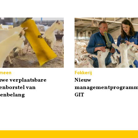
meen
Fokkerij
uwe verplaatsbare
Nieuw
enborstel van
managementprogram
tenbelang
GIT