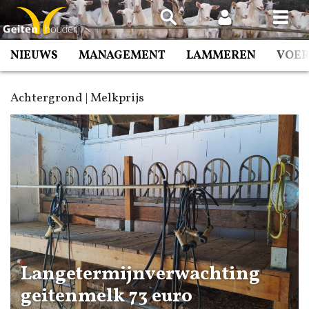
Spring
naar
inhoud
NIEUWS
MANAGEMENT
LAMMEREN
VOE
Achtergrond | Melkprijs
Langetermijnverwachting
geitenmelk 73 euro