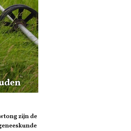
ouden
wtong zijn de
ngeneeskunde