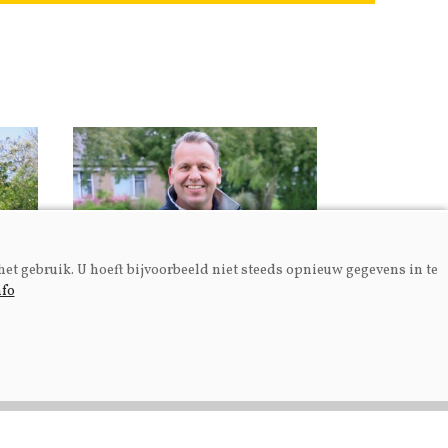
het gebruik. U hoeft bijvoorbeeld niet steeds opnieuw gegevens in te
nfo
Fokkerij
el
Fokkerij van alle kanten
bekeken op Melken voor
Morgen