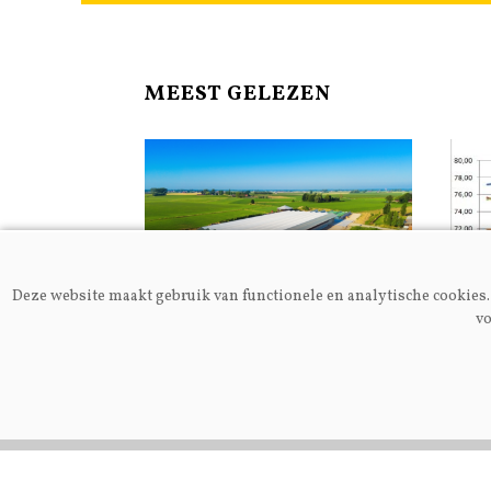
MEEST GELEZEN
Deze website maakt gebruik van functionele en analytische cookies. 
vo
Algemeen
Melkp
Nieuwe
Gei
melkgeitenhouderij in
en j
Alveringem opent deuren
voor publiek