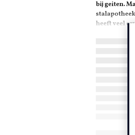
bij geiten. M
stalapotheek
heeft veel er