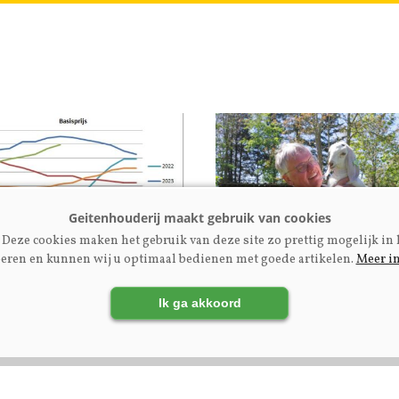
Deze cookies maken het gebruik van deze site zo prettig mogelijk in 
eren en kunnen wij u optimaal bedienen met goede artikelen.
Meer i
rijs
Fokkerij | Premium
tenmelkprijzen mei
Ex-NOG-bestuurslid Eng
Ik ga akkoord
uni 2026
Kupers: ‘Maak
fokcommissie
dienstverlenend aan
fokkers’