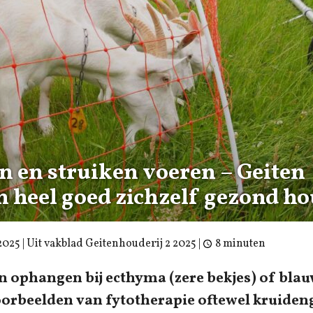
n en struiken voeren – Geiten
 heel goed zichzelf gezond h
2025
| Uit vakblad Geitenhouderij 2 2025 |
8 minuten
 ophangen bij ecthyma (zere bekjes) of blau
orbeelden van fytotherapie oftewel kruide