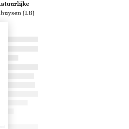
natuurlijke
thuysen (LB)