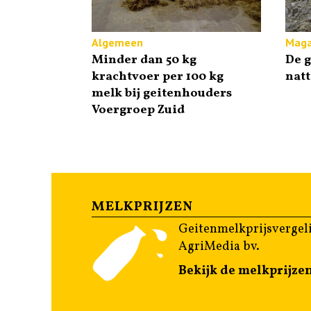
Algemeen
Maga
Minder dan 50 kg
De g
krachtvoer per 100 kg
natt
melk bij geitenhouders
Voergroep Zuid
MELKPRIJZEN
Geitenmelkprijsvergeli
AgriMedia bv.
Bekijk de melkprijze