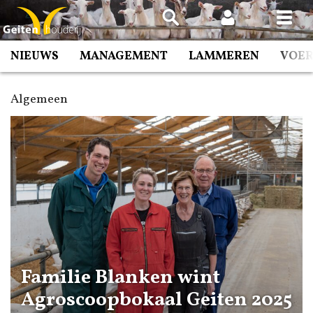
Spring
naar
inhoud
NIEUWS
MANAGEMENT
LAMMEREN
VOE
Algemeen
Familie Blanken wint
Agroscoopbokaal Geiten 2025