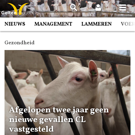
Spring
naar
inhoud
NIEUWS
MANAGEMENT
LAMMEREN
VOE
Gezondheid
Afgelopen twee jaar geen
nieuwe gevallen CL
vastgesteld