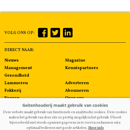
VOLG ONS OP:
DIRECT NAAR:
Nieuws
Magazine
Management
Kennispartners
Gezondheid
Lammeren
Adverteren
Fokkerij
Abonneren
Voeren
Over ons
Algemeen
Contact
Deze website maakt gebruik van functionele en analytische cookies. Deze cookies
Melkprijzen
maken het gebruik van deze site zo prettig mogelijk in het gebruik. U hoeft
bijvoorbeeld niet steeds opnieuw gegevens in te voeren en kunnen wij u
optimaal bedienen met goede artikelen.
Meer info