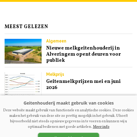
MEEST GELEZEN
Algemeen
Nieuwe melkgeitenhouderij in
Alveringem opent deuren voor
publiek
Melkprijs
Geitenmelkprijzen mei en juni
2026
Fokkerij | Premium
Deze website maakt gebruik van functionele en analytische cookies. Deze cookies
Ex-NOG-bestuurslid Engel
maken het gebruik van deze site zo prettig mogelijk in het gebruik. U hoeft
Kupers: ‘Maak fokcommissie
bijvoorbeeld niet steeds opnieuw gegevens in te voeren en kunnen wij u
dienstverlenend aan fokkers’
optimaal bedienen met goede artikelen.
Meer info