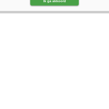
Ik ga akkoord
VOLG ONS OP:
DIRECT NAAR:
Nieuws
Magazine
Management
Kennispartners
Gezondheid
Lammeren
Adverteren
Fokkerij
Abonneren
Voeren
Over ons
Algemeen
Contact
Melkprijzen