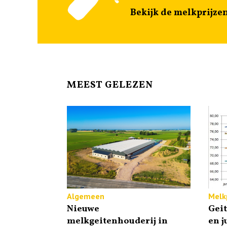
Bekijk de melkprijze
MEEST GELEZEN
Algemeen
Melkp
Nieuwe
Gei
melkgeitenhouderij in
en j