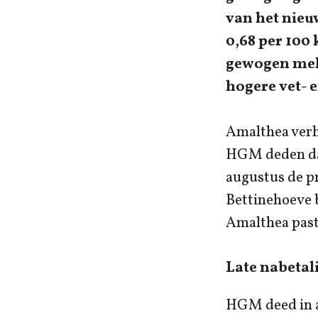
van het nieuw
0,68 per 100 
gewogen melk
hogere vet- e
Amalthea verho
HGM deden dat 
augustus de pr
Bettinehoeve b
Amalthea paste
Late nabetal
HGM deed in a