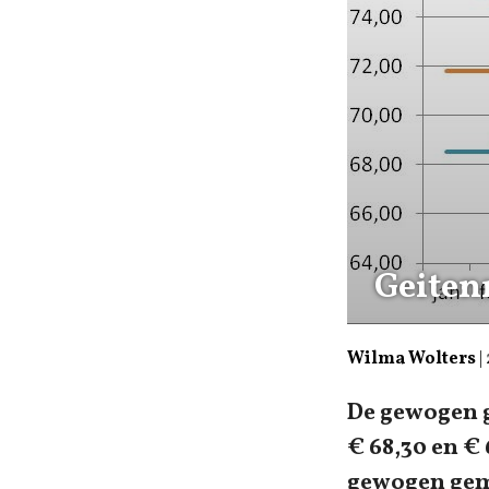
Geiten
Wilma Wolters
|
De gewogen g
€ 68,30 en €
gewogen gemi