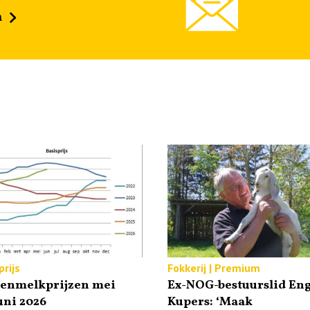
n
rijs
Fokkerij | Premium
tenmelkprijzen mei
Ex-NOG-bestuurslid Eng
uni 2026
Kupers: ‘Maak