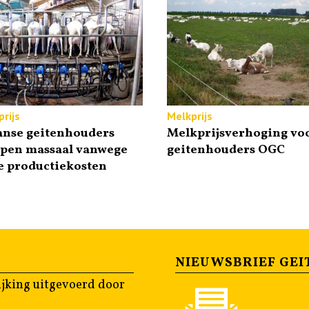
rijs
Melkprijs
anse geitenhouders
Melkprijsverhoging vo
ppen massaal vanwege
geitenhouders OGC
e productiekosten
NIEUWSBRIEF GEI
jking uitgevoerd door