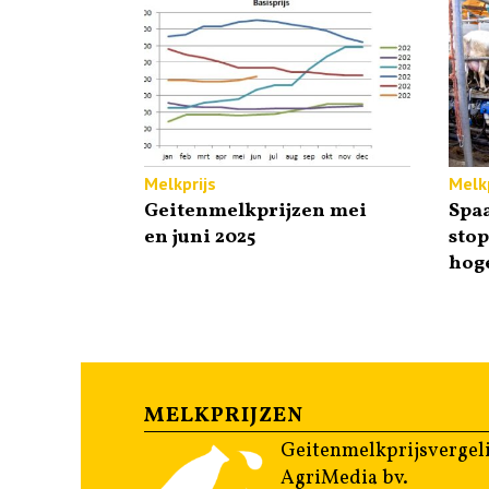
Melkprijs
Melkp
Geitenmelkprijzen mei
Spa
en juni 2025
sto
hog
MELKPRIJZEN
Geitenmelkprijsvergeli
AgriMedia bv.