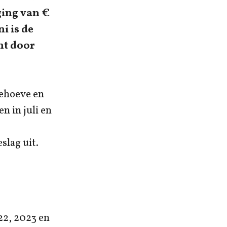
ging van €
i is de
mt door
nehoeve en
n in juli en
slag uit.
22, 2023 en