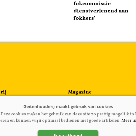
fokcommissie
dienstverlenend aan
fokkers’
rij
Magazine
en
Kennispartners
meen
Deze cookies maken het gebruik van deze site zo prettig mogelijk in 
rijzen
eren en kunnen wij u optimaal bedienen met goede artikelen.
Meer i
Ik ga akkoord