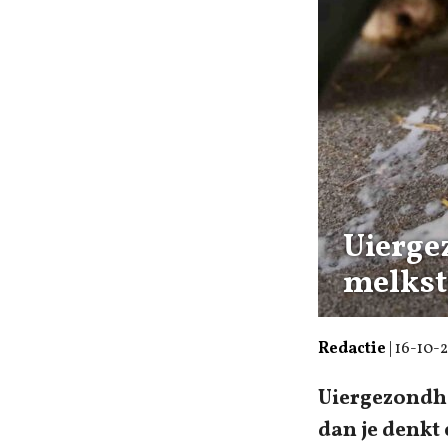
Uiergez
melkst
Redactie
|
16-10-
Uiergezondhe
dan je denkt 