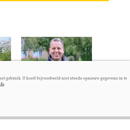
het gebruik. U hoeft bijvoorbeeld niet steeds opnieuw gegevens in te
nfo
Fokkerij
el
Fokkerij van alle kanten
bekeken op Melken voor
Morgen