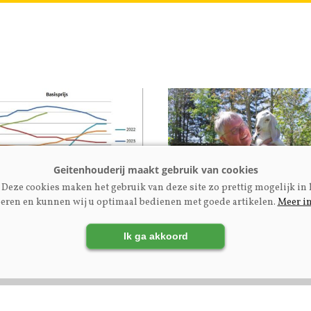
Deze cookies maken het gebruik van deze site zo prettig mogelijk in 
eren en kunnen wij u optimaal bedienen met goede artikelen.
Meer i
rijs
Fokkerij | Premium
tenmelkprijzen mei
Ex-NOG-bestuurslid Eng
Ik ga akkoord
uni 2026
Kupers: ‘Maak
fokcommissie
dienstverlenend aan
fokkers’