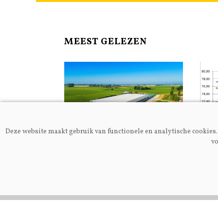
MEEST GELEZEN
Deze website maakt gebruik van functionele en analytische cookies. 
vo
Algemeen
Melkp
Nieuwe
Gei
melkgeitenhouderij in
en j
Alveringem opent deuren
voor publiek