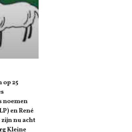
n op 25
es
rs noemen
LP) en René
zijn nu acht
rg Kleine