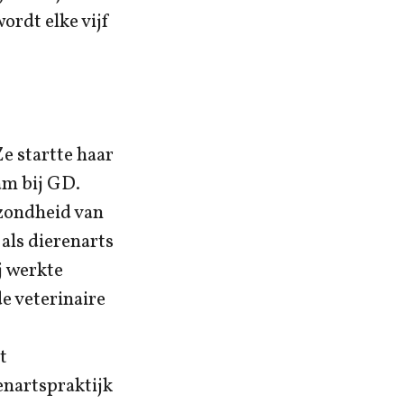
ordt elke vijf
Ze startte haar
am bij GD.
ezondheid van
als dierenarts
j werkte
de veterinaire
t
enartspraktijk