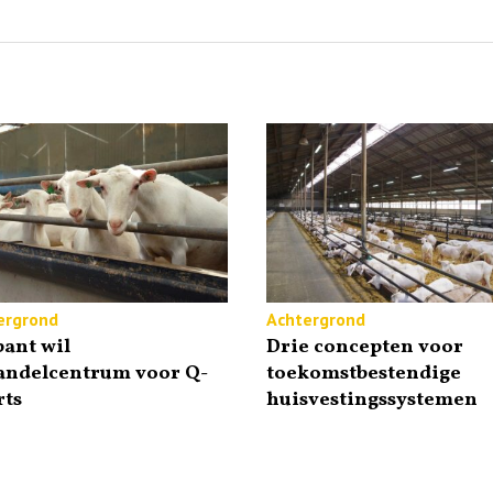
ergrond
Achtergrond
ant wil
Drie concepten voor
andelcentrum voor Q-
toekomstbestendige
rts
huisvestingssystemen