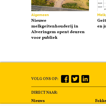
Algemeen
Melkp
Nieuwe
Gei
melkgeitenhouderij in
en j
Alveringem opent deuren
voor publiek
VOLG ONS OP:
DIRECT NAAR:
Nieuws
Fokke