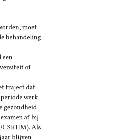
 worden, moet
 de behandeling
l een
versiteit of
t traject dat
e periode werk
de gezondheid
 examen af bij
(ECSRHM). Als
jaar blijven