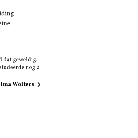
iding
eine
d dat geweldig.
 studeerde nog 2
ilma Wolters