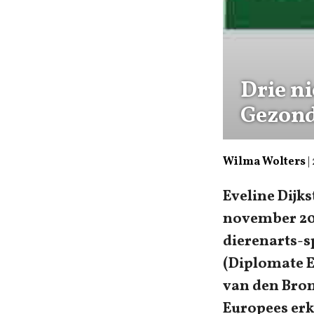
Drie n
Gezond
Wilma Wolters
|
Eveline Dijks
november 20
dierenarts-s
(Diplomate E
van den Brom
Europees erk