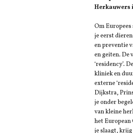
Herkauwers i
Om Europees s
je eerst diere
en preventie v
en geiten. De 
‘residency’. D
kliniek en duu
externe ‘resid
Dijkstra, Prin
je onder begel
van kleine her
het European
je slaagt, krij