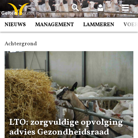
Spring
naar
inhoud
NIEUWS
MANAGEMENT
LAMMEREN
VOE
Achtergrond
LTO: zorgvuldige opvolging
advies Gezondheidsraad