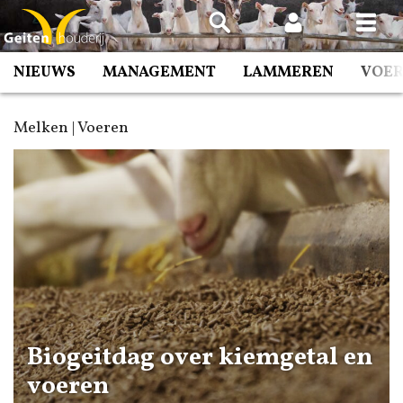
Spring
naar
inhoud
NIEUWS
MANAGEMENT
LAMMEREN
VOE
Melken | Voeren
Biogeitdag over kiemgetal en
voeren