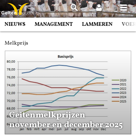
Spring
naar
inhoud
NIEUWS
MANAGEMENT
LAMMEREN
VOE
Melkprijs
Geitenmelkprijzen
november en december 2025