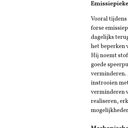
Emissiepiek
Vooral tijdens
forse emissie
dagelijks teru
het beperken 
Hij noemt stof
goede speerpu
verminderen. A
instrooien met
verminderen va
realiseren, e
mogelijkheden