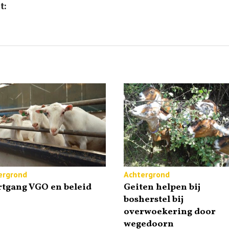
t:
ergrond
Achtergrond
rtgang VGO en beleid
Geiten helpen bij
bosherstel bij
overwoekering door
wegedoorn