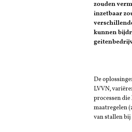
zouden vermi
inzetbaar zo
verschillend
kunnen bijdr
geitenbedrij
De oplossinge
LVVN, variëre
processen die 
maatregelen (z
van stallen bi