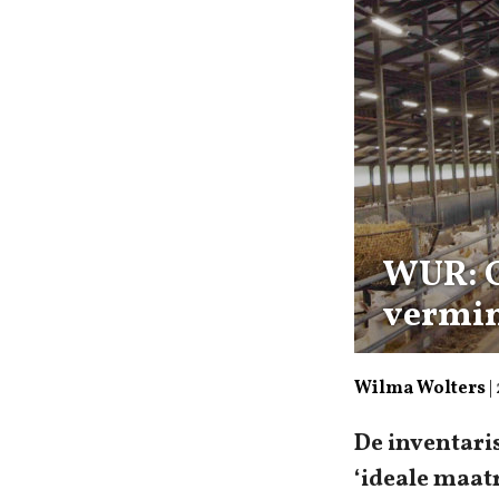
WUR: G
vermi
Wilma Wolters
|
De inventari
‘ideale maatr