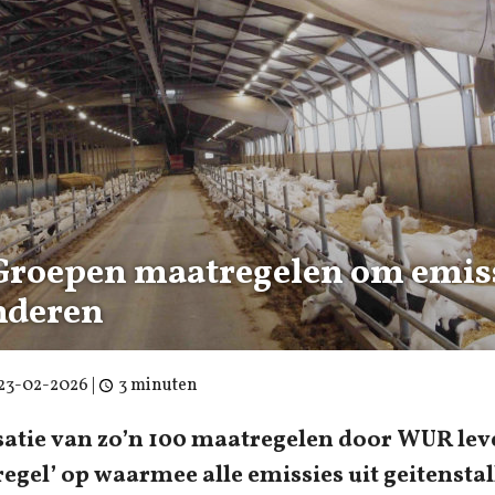
roepen maatregelen om emiss
nderen
23-02-2026
|
3 minuten
satie van zo’n 100 maatregelen door WUR lev
egel’ op waarmee alle emissies uit geitenstal