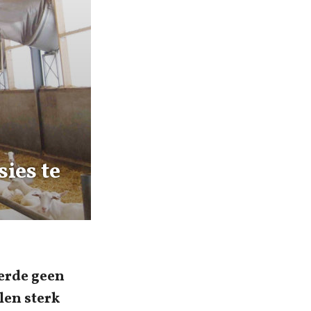
ies te
erde geen
len sterk