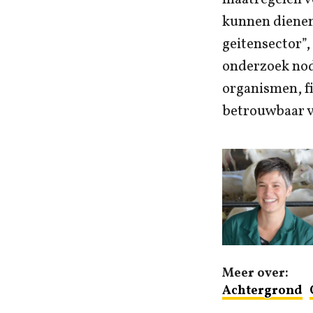
kunnen dienen 
geitensector”,
onderzoek nodi
organismen, f
betrouwbaar va
Meer over:
Achtergrond