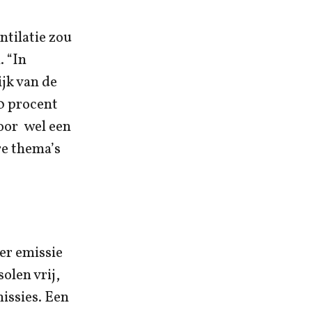
ntilatie zou
. “In
jk van de
0 procent
oor wel een
re thema’s
er emissie
olen vrij,
issies. Een