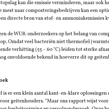
topslag kan die emissie verminderen, maar ook he
e mest naar composteringsbedrijven kan een optie
 een directe bron van stof- en ammoniakemissies kw
zen de WUR-onderzoekers op het belang van comp
op. Omdat veel bacteriën niet thermofiel (warm
oende verhitting (55 – 60 °C) leiden tot sterke afn
 nog onvoldoende bekend in hoeverre dit op geite
.
oek
 is er een klein aantal kant-en-klare oplossingen 
 voor geitenhouders. “Maar ons rapport wijst voo
oor besluitvorming en vervolgonderzoek. Onze b