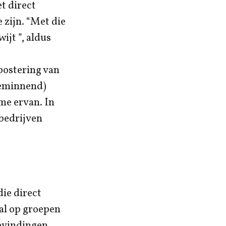
t direct
 zijn. “Met die
ijt ”, aldus
ostering van
teminnend)
ame ervan. In
nbedrijven
die direct
ral op groepen
evindingen