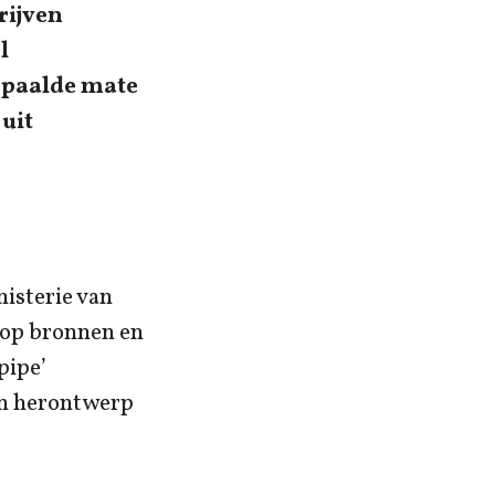
rijven
l
bepaalde mate
uit
nisterie van
 op bronnen en
pipe’
 en herontwerp