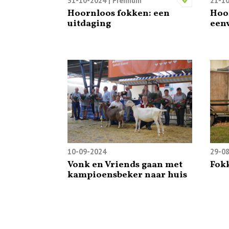
31-10-2024
| Premium
21-1
Hoornloos fokken: een
Hoo
uitdaging
een
10-09-2024
29-0
Vonk en Vriends gaan met
Fokk
kampioensbeker naar huis