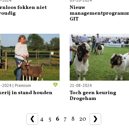
0-2024
03-10-2024
rnloos fokken niet
Nieuw
voudig
managementprogram
GIT
8-2024
| Premium
21-08-2024
erij in stand houden
Toch geen keuring
Drogeham
❮
4
5
6
7
8
20
❯