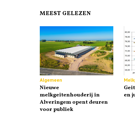
MEEST GELEZEN
Algemeen
Melkp
Nieuwe
Gei
melkgeitenhouderij in
en j
Alveringem opent deuren
voor publiek