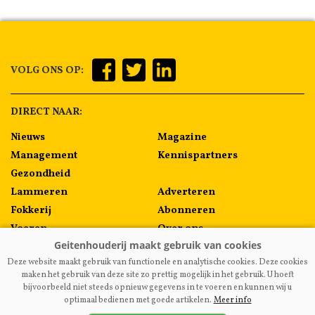
VOLG ONS OP:
DIRECT NAAR:
Nieuws
Magazine
Management
Kennispartners
Gezondheid
Lammeren
Adverteren
Fokkerij
Abonneren
Voeren
Over ons
Algemeen
Contact
Deze website maakt gebruik van functionele en analytische cookies. Deze cookies
Melkprijzen
maken het gebruik van deze site zo prettig mogelijk in het gebruik. U hoeft
bijvoorbeeld niet steeds opnieuw gegevens in te voeren en kunnen wij u
optimaal bedienen met goede artikelen.
Meer info