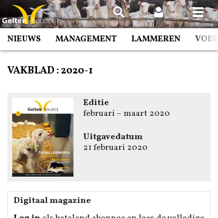
Spring
naar
inhoud
NIEUWS
MANAGEMENT
LAMMEREN
VOE
VAKBLAD :
2020-1
Editie
februari – maart 2020
Uitgavedatum
21 februari 2020
Digitaal magazine