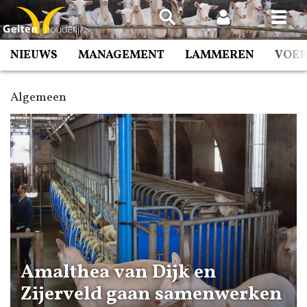
Spring
naar
inhoud
NIEUWS
MANAGEMENT
LAMMEREN
VOE
Algemeen
Amalthea van Dijk en
Zijerveld gaan samenwerken