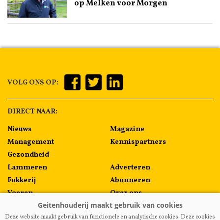
op Melken voor Morgen
VOLG ONS OP:
DIRECT NAAR:
Nieuws
Magazine
Management
Kennispartners
Gezondheid
Lammeren
Adverteren
Fokkerij
Abonneren
Voeren
Over ons
Algemeen
Contact
Deze website maakt gebruik van functionele en analytische cookies. Deze cookies
Melkprijzen