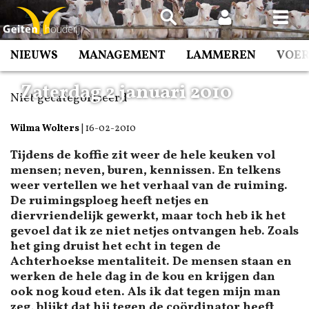
Spring
naar
inhoud
NIEUWS
MANAGEMENT
LAMMEREN
VOE
Zaterdag 2 januari 2010
Niet gecategoriseerd
Wilma Wolters
|
16-02-2010
Tijdens de koffie zit weer de hele keuken vol
mensen; neven, buren, kennissen. En telkens
weer vertellen we het verhaal van de ruiming.
De ruimingsploeg heeft netjes en
diervriendelijk gewerkt, maar toch heb ik het
gevoel dat ik ze niet netjes ontvangen heb. Zoals
het ging druist het echt in tegen de
Achterhoekse mentaliteit. De mensen staan en
werken de hele dag in de kou en krijgen dan
ook nog koud eten. Als ik dat tegen mijn man
zeg, blijkt dat hij tegen de coördinator heeft