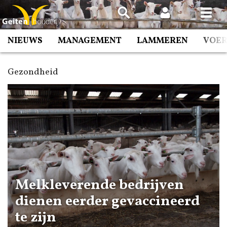
Spring
naar
inhoud
NIEUWS
MANAGEMENT
LAMMEREN
VOE
Gezondheid
Melkleverende bedrijven
dienen eerder gevaccineerd
te zijn