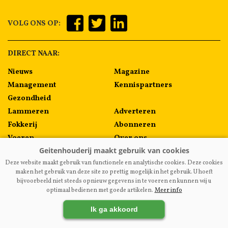
VOLG ONS OP:
DIRECT NAAR:
Nieuws
Magazine
Management
Kennispartners
Gezondheid
Lammeren
Adverteren
Fokkerij
Abonneren
Voeren
Over ons
Algemeen
Contact
Deze website maakt gebruik van functionele en analytische cookies. Deze cookies
Melkprijzen
maken het gebruik van deze site zo prettig mogelijk in het gebruik. U hoeft
bijvoorbeeld niet steeds opnieuw gegevens in te voeren en kunnen wij u
optimaal bedienen met goede artikelen.
Meer info
VAKBLADGEITENHOUDERIJ.NL
|
DISCLAIMER
|
PRIVACY
|
Ik ga akkoord
AGRIMEDIA