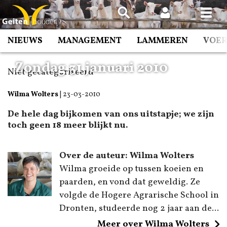
Spring
naar
inhoud
NIEUWS
MANAGEMENT
LAMMEREN
VOE
Zondag 31 januari 2010
Niet gecategoriseerd
Wilma Wolters
|
23-03-2010
De hele dag bijkomen van ons uitstapje; we zijn
toch geen 18 meer blijkt nu.
Over de auteur: Wilma Wolters
Wilma groeide op tussen koeien en
paarden, en vond dat geweldig. Ze
volgde de Hogere Agrarische School in
Dronten, studeerde nog 2 jaar aan de...
Meer over Wilma Wolters