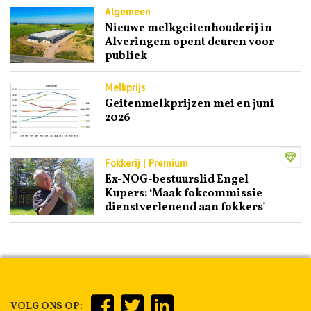
Algemeen
Nieuwe melkgeitenhouderij in
Alveringem opent deuren voor
publiek
Melkprijs
Geitenmelkprijzen mei en juni
2026
Fokkerij | Premium
Ex-NOG-bestuurslid Engel
Kupers: ‘Maak fokcommissie
dienstverlenend aan fokkers’
VOLG ONS OP: