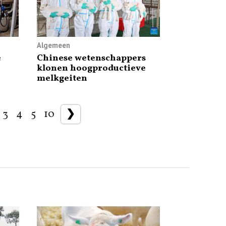
Algemeen
e
Chinese wetenschappers
klonen hoogproductieve
melkgeiten
3
4
5
10
❯