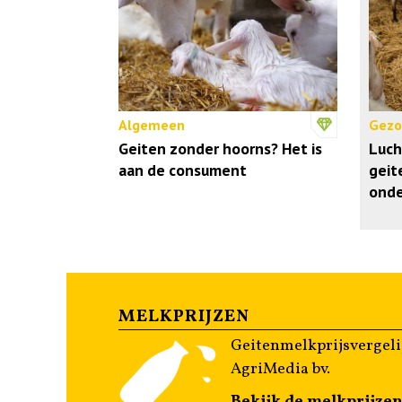
Algemeen
Gezo
Geiten zonder hoorns? Het is
Luch
aan de consument
geit
onde
MELKPRIJZEN
Geitenmelkprijsvergeli
AgriMedia bv.
Bekijk de melkprijze