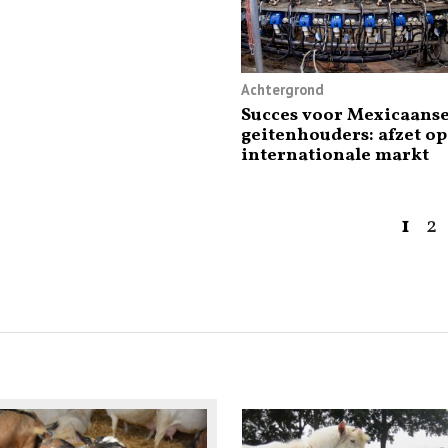
Achtergrond
Succes voor Mexicaans
geitenhouders: afzet op
internationale markt
1
2