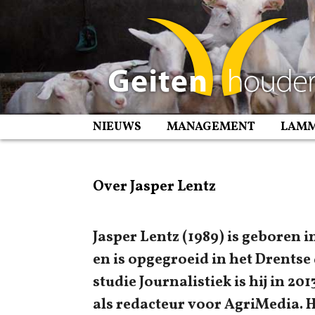
Spring
naar
inhoud
NIEUWS
MANAGEMENT
LAM
Over Jasper Lentz
Jasper Lentz (1989) is geboren 
en is opgegroeid in het Drentse
studie Journalistiek is hij in 20
als redacteur voor AgriMedia. Hi