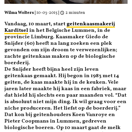
Wilma Wolters
|
10-03-2015
|
2 minuten
Vandaag, 10 maart, start
geitenkaasmakerij
Karditsel
in het Belgische Lummen, in de
provincie Limburg. Kaasmaker Giedo de
Snijder (60) heeft na lang zoeken een plek
gevonden om zijn droom te verwezenlijken;
zachte geitenkaas maken op de biologische
boerderij.
De Snijder heeft bijna heel zijn leven
geitenkaas gemaakt. Hij begon in 1983 met 14
geiten, de kaas maakte hij in de keuken. Vele
jaren later maakte hij kaas in een fabriek, maar
dat hield hij slechts een paar maanden vol. “Dat
is absoluut niet mijn ding. Ik wil graag voor een
niche produceren. Het liefst op de boerderij.”
Dat kon bij geitenhouders Koen Vanroye en
Pieter Coopmans in Lummen, gedreven
biologische boeren. Op 10 maart gaat de melk