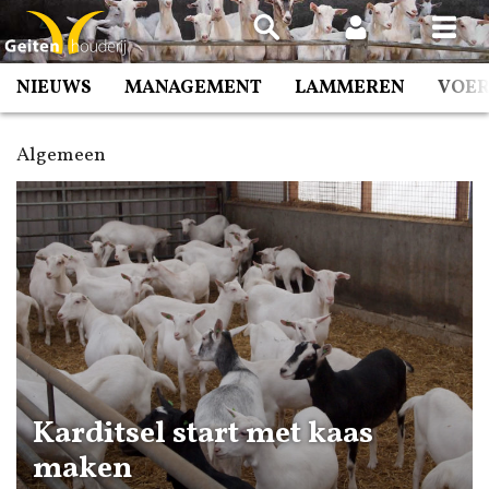
Spring
naar
inhoud
NIEUWS
MANAGEMENT
LAMMEREN
VOE
Algemeen
Karditsel start met kaas
maken