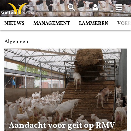
Spring
naar
inhoud
NIEUWS
MANAGEMENT
LAMMEREN
VOE
Algemeen
Aandacht voor geit op RMV