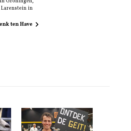
 in Groningen,
l Larenstein in
enk ten Have