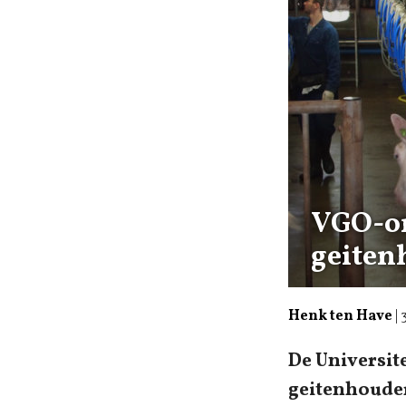
VGO-on
geiten
Henk ten Have
|
De Universite
geitenhouder