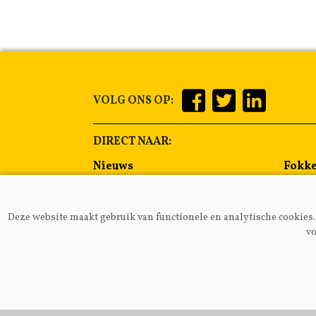
VOLG ONS OP:
DIRECT NAAR:
Nieuws
Fokke
Management
Voer
Gezondheid
Alge
Deze website maakt gebruik van functionele en analytische cookies. 
Lammeren
Melkp
vo
VAKB