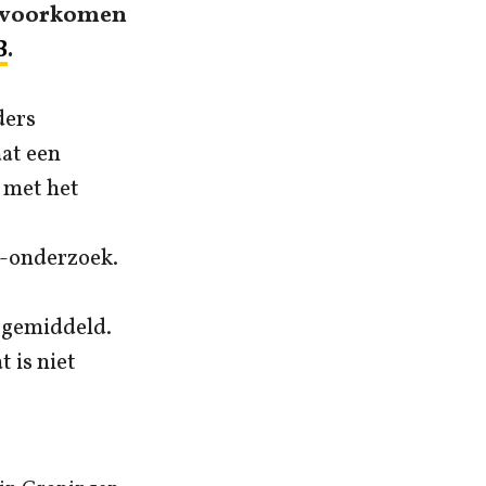
er voorkomen
B
.
ders
aat een
 met het
O-onderzoek.
 gemiddeld.
 is niet