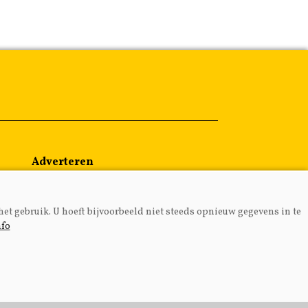
Adverteren
Abonneren
Over ons
het gebruik. U hoeft bijvoorbeeld niet steeds opnieuw gegevens in te
Contact
nfo
MEDIA