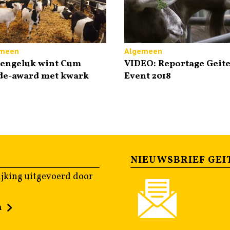
meen
Algemeen
tengeluk wint Cum
VIDEO: Reportage Geit
de-award met kwark
Event 2018
NIEUWSBRIEF GEI
jking uitgevoerd door
n