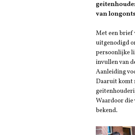
geitenhouder
van longont
Met een brief
uitgenodigd om
persoonlijke 
invullen van de
Aanleiding voo
Daaruit komt n
geitenhouderi
Waardoor die v
bekend.