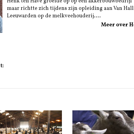
Henk ten Have groeide op op een akkerbouwbedrijf
maar richtte zich tijdens zijn opleiding aan Van Hal
Leeuwarden op de melkveehouderij....
Meer over H
t: