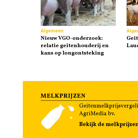
Algemeen
Alge
Nieuw VGO-onderzoek:
Gei
relatie geitenhouderij en
Lau
kans op longontsteking
MELKPRIJZEN
Geitenmelkprijsvergeli
AgriMedia bv.
Bekijk de melkprijze