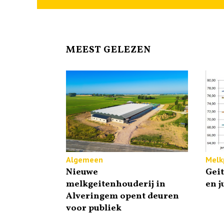
MEEST GELEZEN
Algemeen
Melkp
Nieuwe
Gei
melkgeitenhouderij in
en j
Alveringem opent deuren
voor publiek