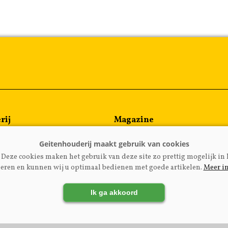
rij
Magazine
en
Kennispartners
meen
Deze cookies maken het gebruik van deze site zo prettig mogelijk in 
rijzen
eren en kunnen wij u optimaal bedienen met goede artikelen.
Meer i
Ik ga akkoord
LADGEITENHOUDERIJ.NL
|
DISCLAIMER
|
PRIVACY
|
AGRI