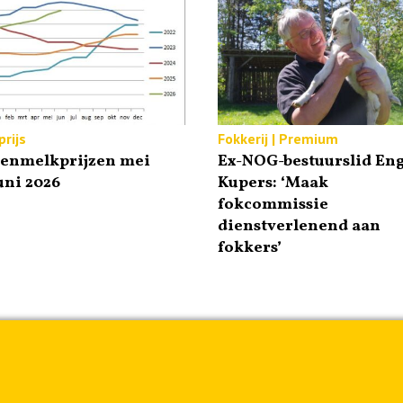
rijs
Fokkerij | Premium
tenmelkprijzen mei
Ex-NOG-bestuurslid Eng
uni 2026
Kupers: ‘Maak
fokcommissie
dienstverlenend aan
fokkers’