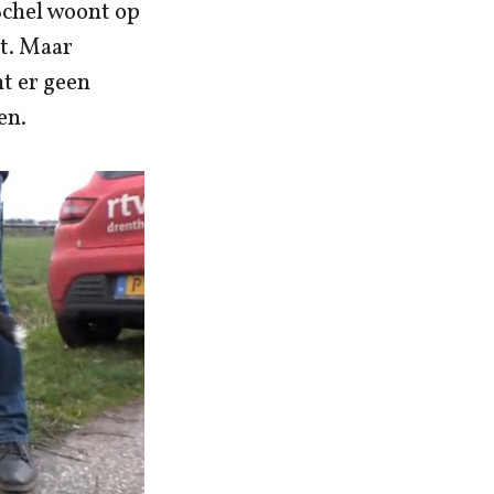
Schel woont op
kt. Maar
ht er geen
en.