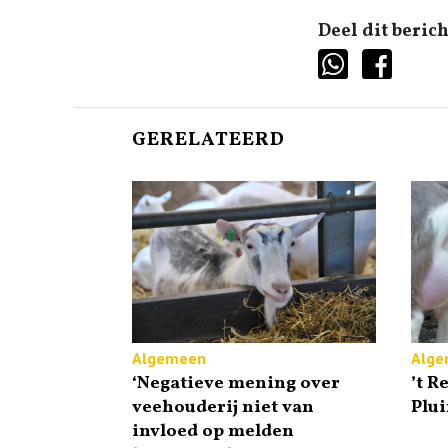
Deel dit berich
GERELATEERD
Algemeen
Alge
‘Negatieve mening over
’t R
veehouderij niet van
Plu
invloed op melden