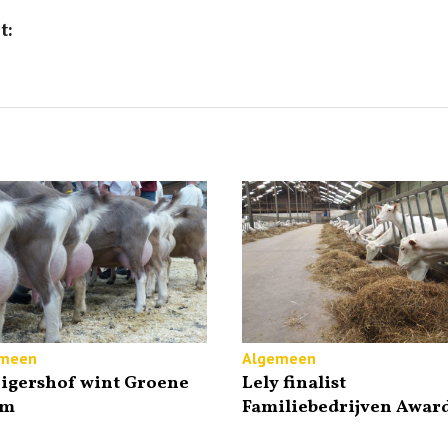
t:
meen
Algemeen
eigershof wint Groene
Lely finalist
im
Familiebedrijven Awar