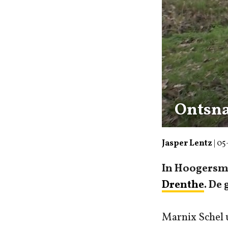
Ontsna
Jasper Lentz
|
05
In Hoogersmi
Drenthe
. De 
Marnix Schel 