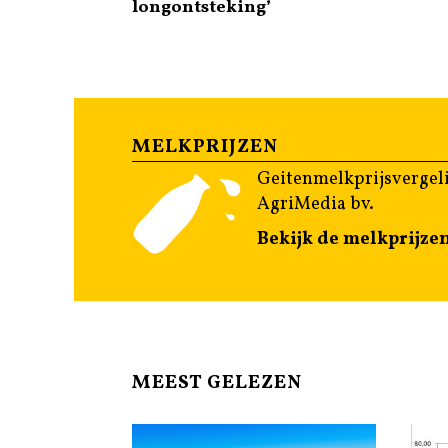
longontsteking’
MELKPRIJZEN
Geitenmelkprijsvergeli
AgriMedia bv.
Bekijk de melkprijze
MEEST GELEZEN