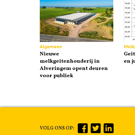
Algemeen
Melkp
Nieuwe
Gei
melkgeitenhouderij in
en j
Alveringem opent deuren
voor publiek
VOLG ONS OP: