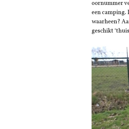
oornummer ver
een camping. D
waarheen? A
geschikt ‘thu