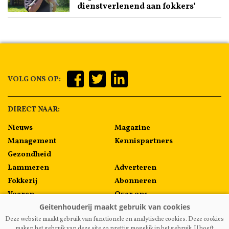
dienstverlenend aan fokkers’
VOLG ONS OP:
DIRECT NAAR:
Nieuws
Magazine
Management
Kennispartners
Gezondheid
Lammeren
Adverteren
Fokkerij
Abonneren
Voeren
Over ons
Algemeen
Contact
Deze website maakt gebruik van functionele en analytische cookies. Deze cookies
Melkprijzen
maken het gebruik van deze site zo prettig mogelijk in het gebruik. U hoeft