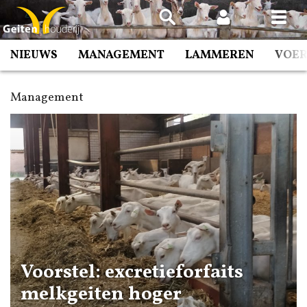
Spring
naar
inhoud
NIEUWS
MANAGEMENT
LAMMEREN
VOE
Management
Voorstel: excretieforfaits
melkgeiten hoger