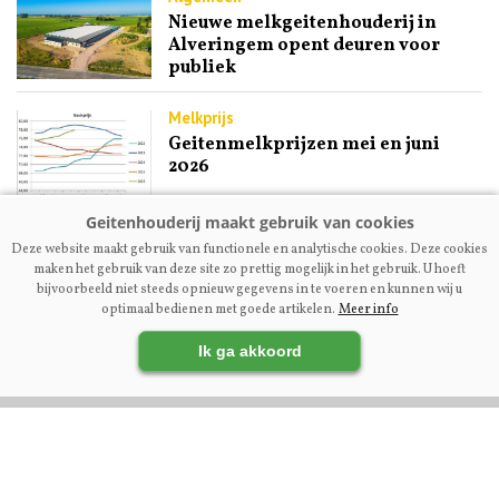
Nieuwe melkgeitenhouderij in
Alveringem opent deuren voor
publiek
Melkprijs
Geitenmelkprijzen mei en juni
2026
Fokkerij | Premium
Deze website maakt gebruik van functionele en analytische cookies. Deze cookies
Ex-NOG-bestuurslid Engel
maken het gebruik van deze site zo prettig mogelijk in het gebruik. U hoeft
Kupers: ‘Maak fokcommissie
bijvoorbeeld niet steeds opnieuw gegevens in te voeren en kunnen wij u
dienstverlenend aan fokkers’
optimaal bedienen met goede artikelen.
Meer info
Ik ga akkoord
VOLG ONS OP: