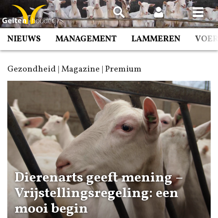
Spring
naar
inhoud
NIEUWS
MANAGEMENT
LAMMEREN
VOE
Gezondheid | Magazine | Premium
Dierenarts geeft mening –
Vrijstellingsregeling: een
mooi begin