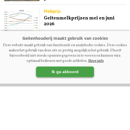
Melkprijs
Geitenmelkprijzen mei en juni
2026
Fokkerij | Premium
Deze website maakt gebruik van functionele en analytische cookies. Deze cookies
Ex-NOG-bestuurslid Engel
maken het gebruik van deze site zo prettig mogelijk in het gebruik. U hoeft
Kupers: ‘Maak fokcommissie
bijvoorbeeld niet steeds opnieuw gegevens in te voeren en kunnen wij u
dienstverlenend aan fokkers’
optimaal bedienen met goede artikelen.
Meer info
Ik ga akkoord
VOLG ONS OP:
DIRECT NAAR: