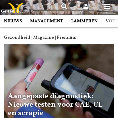
Spring
naar
inhoud
NIEUWS
MANAGEMENT
LAMMEREN
VOE
Gezondheid | Magazine | Premium
Aangepaste diagnostiek:
Nieuwe testen voor CAE, CL
en scrapie