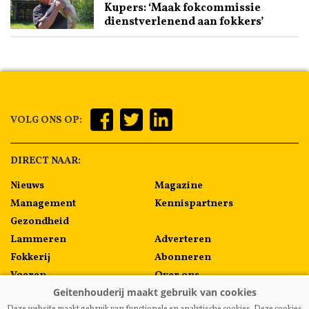
Kupers: ‘Maak fokcommissie
dienstverlenend aan fokkers’
VOLG ONS OP:
DIRECT NAAR:
Nieuws
Magazine
Management
Kennispartners
Gezondheid
Lammeren
Adverteren
Fokkerij
Abonneren
Voeren
Over ons
Algemeen
Contact