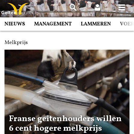
Spring
naar
inhoud
NIEUWS
MANAGEMENT
LAMMEREN
VOE
Melkprijs
Franse geitenhouders willen
6 cent hogere melkprijs