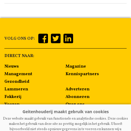
VOLG ONS OP:
DIRECT NAAR:
Nieuws
Magazine
Management
Kennispartners
Gezondheid
Lammeren
Adverteren
Fokkerij
Abonneren
Voeren
Over ons
Algemeen
Contact
Deze website maakt gebruik van functionele en analytische cookies. Deze cookies
Melkprijzen
maken het gebruik van deze site zo prettig mogelijk in het gebruik. U hoeft
bijvoorbeeld niet steeds opnieuw gegevens in te voeren en kunnen wij u