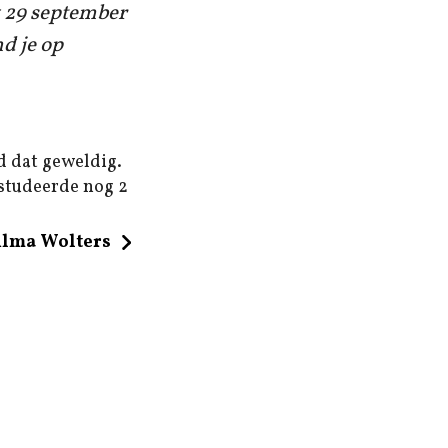
 29 september
nd je op
d dat geweldig.
 studeerde nog 2
ilma Wolters