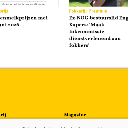
rijs
Fokkerij | Premium
tenmelkprijzen mei
Ex-NOG-bestuurslid Eng
uni 2026
Kupers: ‘Maak
fokcommissie
dienstverlenend aan
fokkers’
rij
Magazine
en
Kennispartners