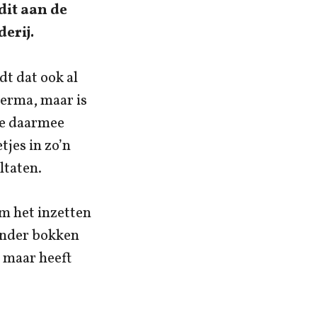
it aan de
erij.
t dat ook al
erma, maar is
ie daarmee
tjes in zo’n
ltaten.
m het inzetten
minder bokken
 maar heeft