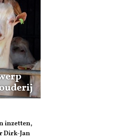
rwerp
ouderij
n inzetten,
r Dirk-Jan