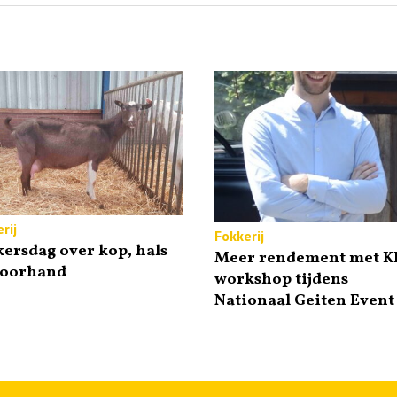
rij
Fokkerij
ersdag over kop, hals
Meer rendement met KI
voorhand
workshop tijdens
Nationaal Geiten Event