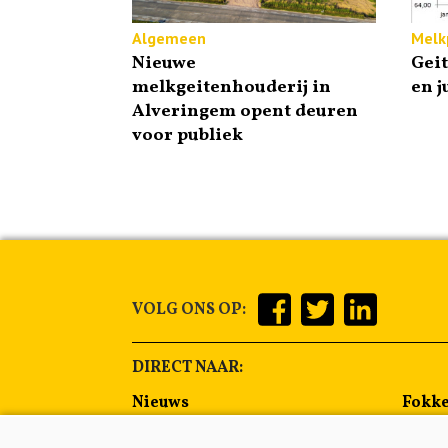
Algemeen
Melkp
Nieuwe
Gei
melkgeitenhouderij in
en j
Alveringem opent deuren
voor publiek
VOLG ONS OP:
DIRECT NAAR:
Nieuws
Fokke
Management
Voer