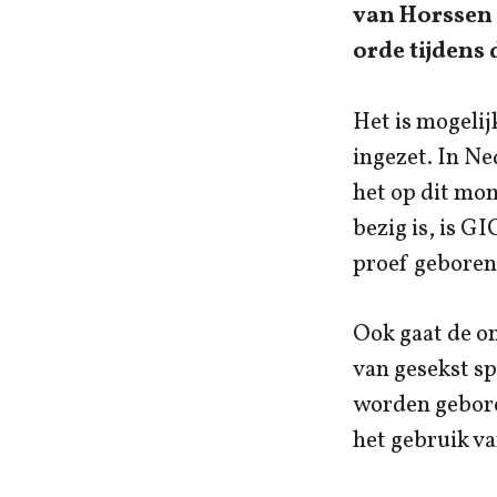
van Horssen 
orde tijdens
Het is mogelij
ingezet. In N
het op dit mom
bezig is, is G
proef geboren.
Ook gaat de on
van gesekst sp
worden geboren
het gebruik v