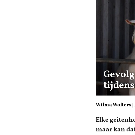
Gevolg
tijden
Wilma Wolters
|
Elke geitenh
maar kan dat