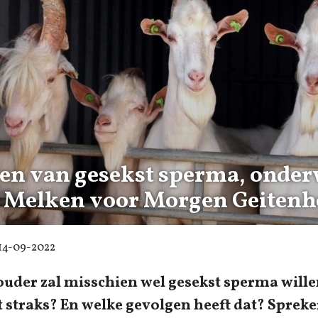
en van gesekst sperma, onde
s Melken voor Morgen Geitenh
14-09-2022
ouder zal misschien wel gesekst sperma wille
 straks? En welke gevolgen heeft dat? Spreke