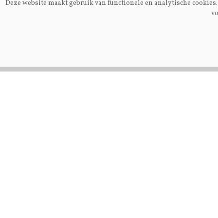
Deze website maakt gebruik van functionele en analytische cookies. 
vo
Algemeen
Melkp
Nieuwe
Gei
melkgeitenhouderij in
en j
Alveringem opent deuren
voor publiek
VOLG ONS OP:
DIRECT NAAR:
Nieuws
Fokke
Management
Voer