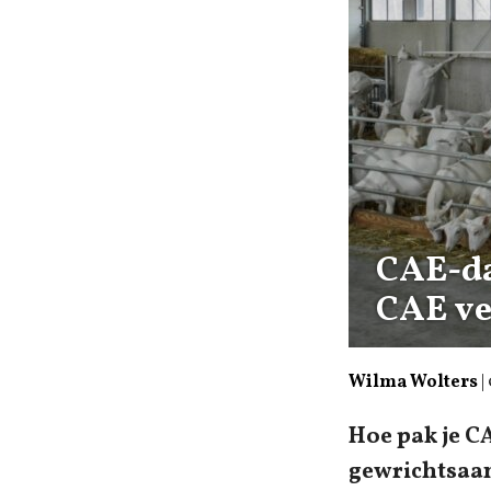
CAE-da
CAE ve
Wilma Wolters
|
Hoe pak je CA
gewrichtsaan