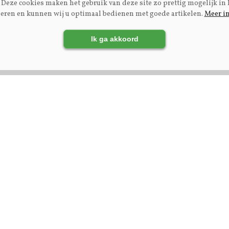
Deze cookies maken het gebruik van deze site zo prettig mogelijk in 
eren en kunnen wij u optimaal bedienen met goede artikelen.
Meer i
rijs
Fokkerij | Premium
tenmelkprijzen mei
Ex-NOG-bestuurslid Eng
Ik ga akkoord
uni 2026
Kupers: ‘Maak
fokcommissie
dienstverlenend aan
fokkers’
rij
Magazine
en
Kennispartners