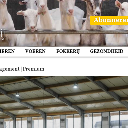
Abonnere
MEREN
VOEREN
FOKKERIJ
GEZONDHEID
agement | Premium