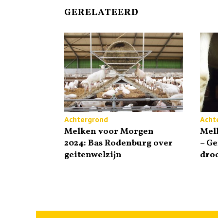
GERELATEERD
Achtergrond
Acht
Melken voor Morgen
Mel
2024: Bas Rodenburg over
– Ge
geitenwelzijn
dro