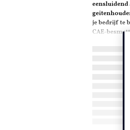
eensluidend 
geitenhouder,
je bedrijf te
CAE-besmett