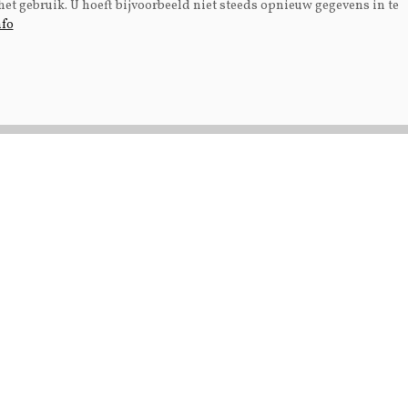
het gebruik. U hoeft bijvoorbeeld niet steeds opnieuw gegevens in te
nfo
Fokkerij
el
Fokkerij van alle kanten
bekeken op Melken voor
Morgen
Adverteren
Abonneren