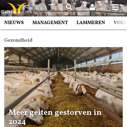
Spring
naar
inhoud
NIEUWS
MANAGEMENT
LAMMEREN
VOE
Gezondheid
Meer geiten gestorven in
2024