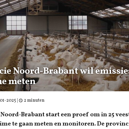
cie Noord-Brabant wil emissie
me meten
-01-2025
|
2 minuten
 Noord-Brabant start een proef om in 25 vees
time te gaan meten en monitoren. De provinci