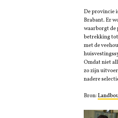
De provincie 
Brabant. Er w
waarborgt de p
betrekking to
met de veehoud
huisvestingss
Omdat niet all
zo zijn uitvoe
nadere selectie
Bron:
Landbou