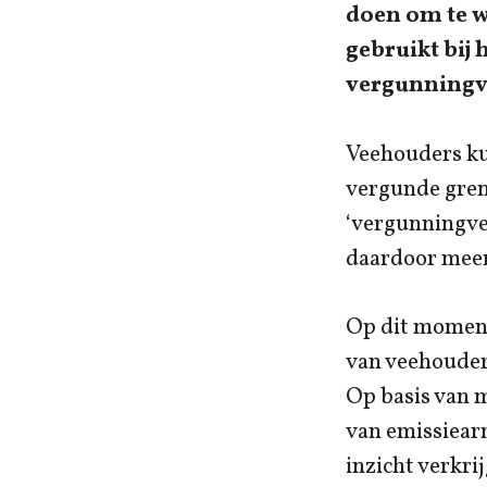
doen om te w
gebruikt bij
vergunningv
Veehouders ku
vergunde gren
‘vergunningve
daardoor meer
Op dit moment 
van veehouder
Op basis van m
van emissiear
inzicht verkri