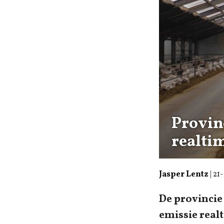
Provin
realti
Jasper Lentz
|
21
De provincie
emissie real