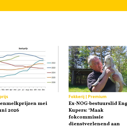
rijs
Fokkerij | Premium
tenmelkprijzen mei
Ex-NOG-bestuurslid Eng
uni 2026
Kupers: ‘Maak
fokcommissie
dienstverlenend aan