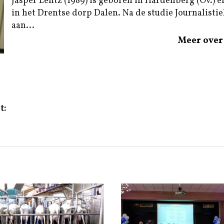
Jasper Lentz (1989) is geboren in Hardenberg (Ov.) e
in het Drentse dorp Dalen. Na de studie Journalistiek
aan...
Meer over 
t: