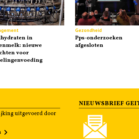
agement
Gezondheid
lhydraten in
Pps-onderzoeken
tenmelk: nieuwe
afgesloten
chten voor
gelingenvoeding
NIEUWSBRIEF GEI
jking uitgevoerd door
n