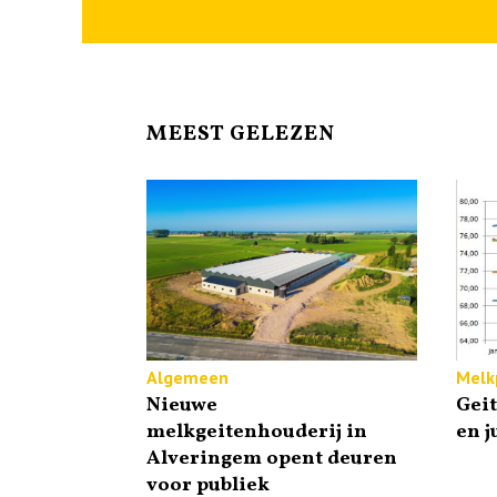
MEEST GELEZEN
Algemeen
Melkp
Nieuwe
Gei
melkgeitenhouderij in
en j
Alveringem opent deuren
voor publiek