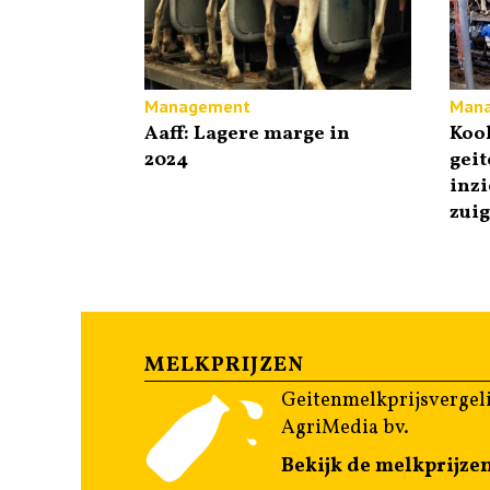
Management
Man
Aaff: Lagere marge in
Koo
2024
gei
inzi
zui
MELKPRIJZEN
Geitenmelkprijsvergeli
AgriMedia bv.
Bekijk de melkprijze