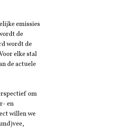
elijke emissies
 wordt de
rd wordt de
oor elke stal
an de actuele
erspectief om
r- en
ect willen we
rund)vee,