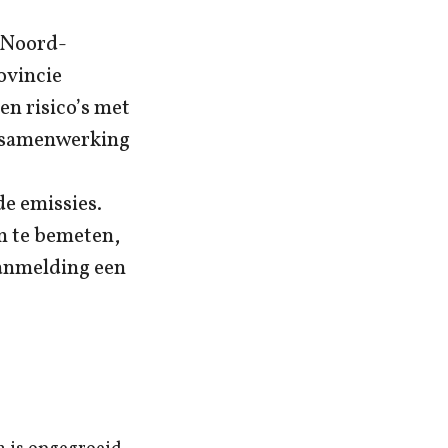
e Noord-
ovincie
en risico’s met
n samenwerking
e emissies.
om te bemeten,
aanmelding een