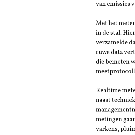
van emissies v
Met het meten 
in de stal. Hi
verzamelde da
ruwe data vert
die bemeten w
meetprotocoll
Realtime mete
naast techniek
managementmaat
metingen gaan 
varkens, pluim