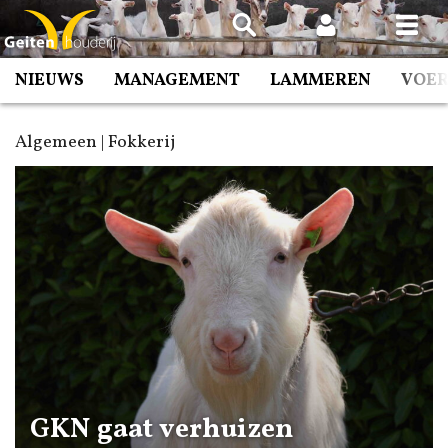
Spring
naar
inhoud
NIEUWS
MANAGEMENT
LAMMEREN
VOE
Algemeen | Fokkerij
GKN gaat verhuizen