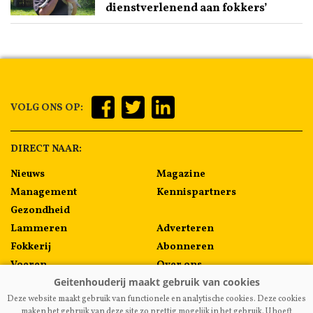
dienstverlenend aan fokkers’
VOLG ONS OP:
DIRECT NAAR:
Nieuws
Magazine
Management
Kennispartners
Gezondheid
Lammeren
Adverteren
Fokkerij
Abonneren
Voeren
Over ons
Algemeen
Contact
Deze website maakt gebruik van functionele en analytische cookies. Deze cookies
Melkprijzen
maken het gebruik van deze site zo prettig mogelijk in het gebruik. U hoeft