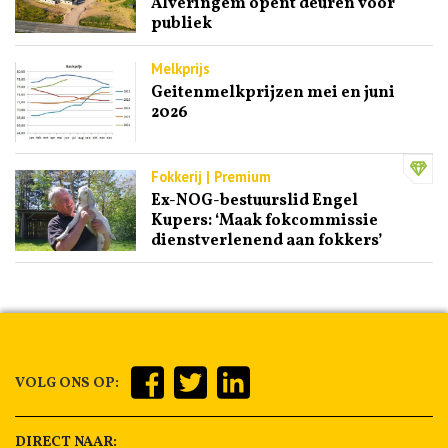
Alveringem opent deuren voor
publiek
Melkprijs
Geitenmelkprijzen mei en juni
2026
Fokkerij | Premium
Ex-NOG-bestuurslid Engel
Kupers: ‘Maak fokcommissie
dienstverlenend aan fokkers’
VOLG ONS OP:
DIRECT NAAR: