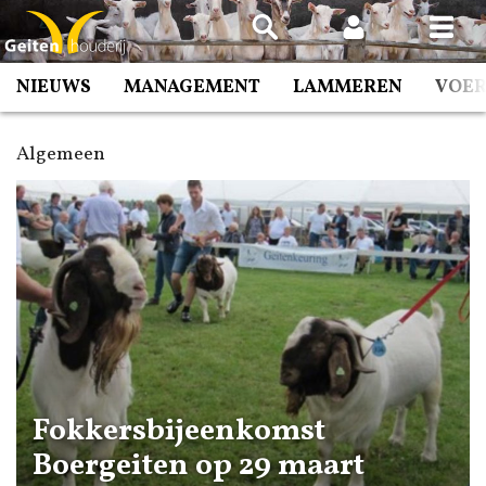
Spring
naar
inhoud
NIEUWS
MANAGEMENT
LAMMEREN
VOE
Algemeen
Fokkersbijeenkomst
Boergeiten op 29 maart