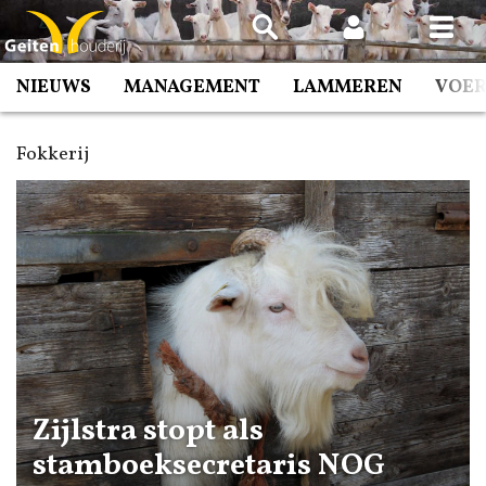
Spring
naar
inhoud
NIEUWS
MANAGEMENT
LAMMEREN
VOE
Fokkerij
Zijlstra stopt als
stamboeksecretaris NOG