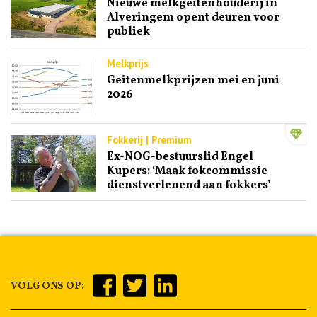
Nieuwe melkgeitenhouderij in
Alveringem opent deuren voor
publiek
Melkprijs
Geitenmelkprijzen mei en juni
2026
Fokkerij | Premium
Ex-NOG-bestuurslid Engel
Kupers: ‘Maak fokcommissie
dienstverlenend aan fokkers’
VOLG ONS OP: