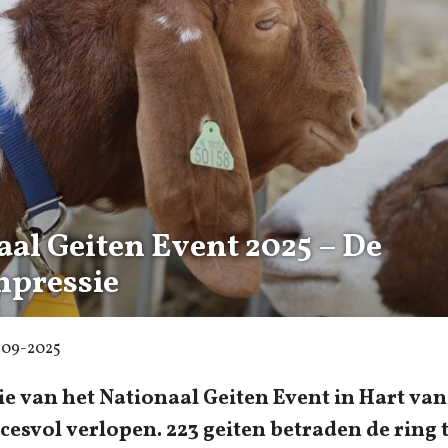
aal Geiten Event 2025 – De
mpressie
-09-2025
ie van het Nationaal Geiten Event in Hart van
ccesvol verlopen. 223 geiten betraden de ring 