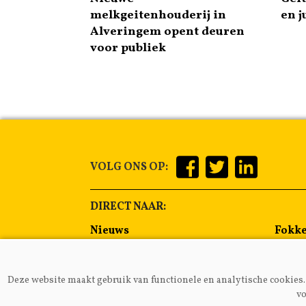
melkgeitenhouderij in
en j
Alveringem opent deuren
voor publiek
VOLG ONS OP:
DIRECT NAAR:
Nieuws
Fokke
Management
Voer
Gezondheid
Alge
Deze website maakt gebruik van functionele en analytische cookies. 
Lammeren
Melkp
vo