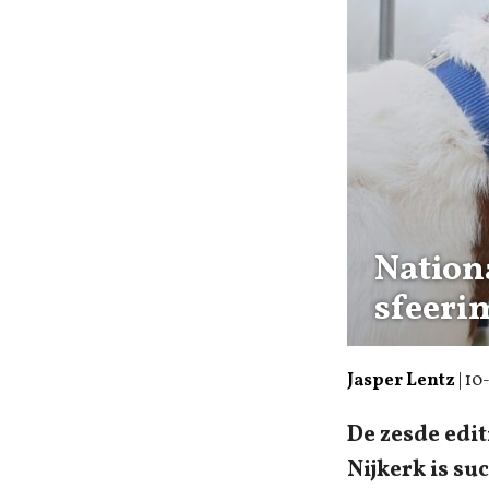
Nation
sfeeri
Jasper Lentz
|
10
De zesde edit
Nijkerk is su