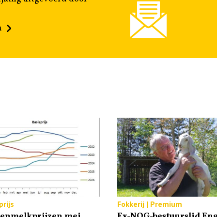
n
rijs
Fokkerij | Premium
tenmelkprijzen mei
Ex-NOG-bestuurslid Eng