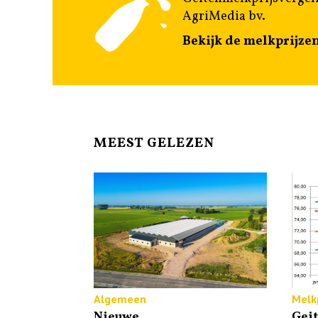
AgriMedia bv.
Bekijk de melkprijze
MEEST GELEZEN
Algemeen
Melkp
Nieuwe
Gei