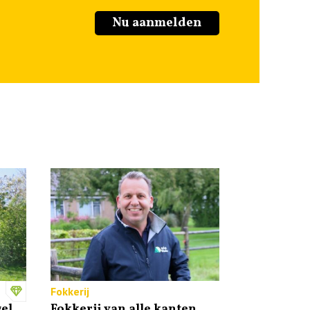
Nu aanmelden
Fokkerij
el
Fokkerij van alle kanten