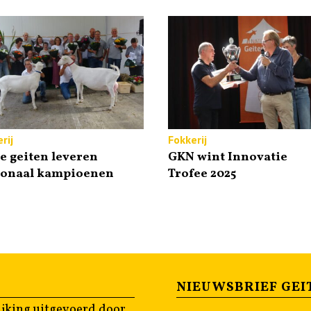
rij
Fokkerij
e geiten leveren
GKN wint Innovatie
ionaal kampioenen
Trofee 2025
NIEUWSBRIEF GEI
jking uitgevoerd door