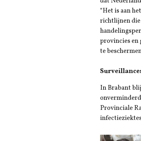
dat Nederland 
“Het is aan he
richtlijnen d
handelingspers
provincies en 
te beschermen
Surveillanc
In Brabant bli
onverminderd 
Provinciale R
infectieziekte