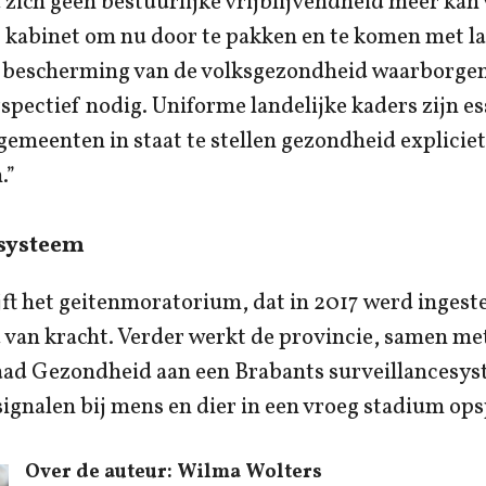
zich geen bestuurlijke vrijblijvendheid meer kan
t kabinet om nu door te pakken en te komen met la
ie bescherming van de volksgezondheid waarborge
pectief nodig. Uniforme landelijke kaders zijn e
gemeenten in staat te stellen gezondheid explicie
.”
esysteem
jft het geitenmoratorium, dat in 2017 werd ingeste
van kracht. Verder werkt de provincie, samen me
aad Gezondheid aan een Brabants surveillancesys
signalen bij mens en dier in een vroeg stadium ops
Over de auteur: Wilma Wolters