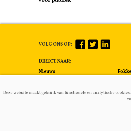
voor publiek
VOLG ONS OP:
DIRECT NAAR:
Nieuws
Fokke
Management
Voer
Gezondheid
Alge
Deze website maakt gebruik van functionele en analytische cookies. 
Lammeren
Melkp
vo
VAKB