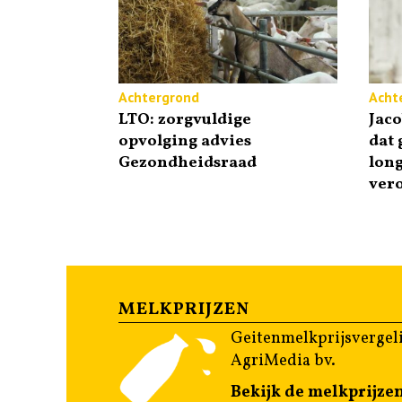
Achtergrond
Acht
LTO: zorgvuldige
Jaco
opvolging advies
dat 
Gezondheidsraad
lon
ver
MELKPRIJZEN
Geitenmelkprijsvergeli
AgriMedia bv.
Bekijk de melkprijze