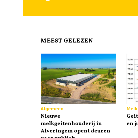
MEEST GELEZEN
Algemeen
Melkp
Nieuwe
Gei
melkgeitenhouderij in
en j
Alveringem opent deuren