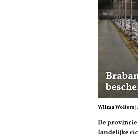
Brabant
besche
Wilma Wolters
|
De provinci
landelijke r