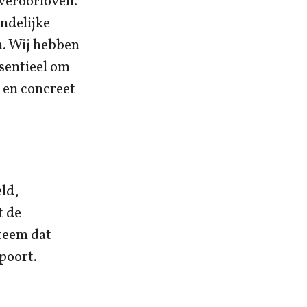
 veroorloven.
ndelijke
n. Wij hebben
ssentieel om
t en concreet
ld,
t de
teem dat
poort.