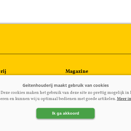
rij
Magazine
en
Kennispartners
meen
Deze cookies maken het gebruik van deze site zo prettig mogelijk in 
rijzen
eren en kunnen wij u optimaal bedienen met goede artikelen.
Meer i
Ik ga akkoord
LADGEITENHOUDERIJ.NL
|
DISCLAIMER
|
PRIVACY
|
AGRI