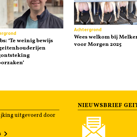
Achtergrond
ergrond
Wees welkom bij Melke
bs: ‘Te weinig bewijs
voor Morgen 2025
geitenhouderijen
gontsteking
oorzaken’
NIEUWSBRIEF GEI
jking uitgevoerd door
n