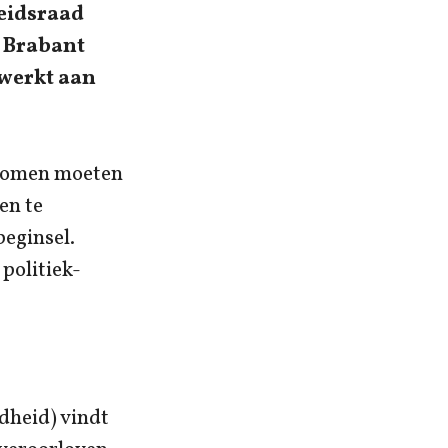
eidsraad
t Brabant
 werkt aan
enomen moeten
en te
beginsel.
 politiek-
dheid) vindt