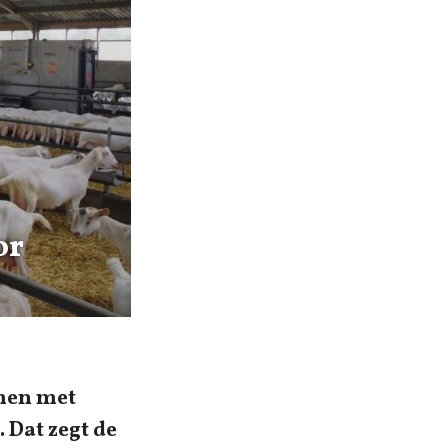
or
men met
 Dat zegt de