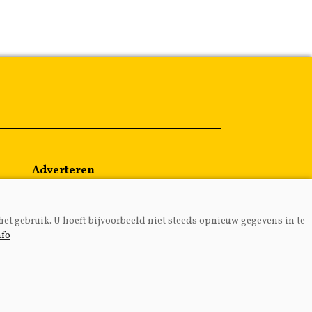
Adverteren
Abonneren
Over ons
het gebruik. U hoeft bijvoorbeeld niet steeds opnieuw gegevens in te
Contact
nfo
MEDIA