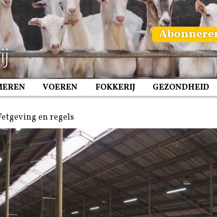
Abonnere
MEREN
VOEREN
FOKKERIJ
GEZONDHEID
etgeving en regels