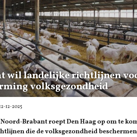
 wil landelijke richtlijnen vo
rming volksgezondheid
12-12-2025
e Noord-Brabant roept Den Haag op om te ko
ichtlijnen die de volksgezondheid beschermen.