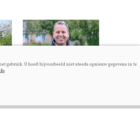
het gebruik. U hoeft bijvoorbeeld niet steeds opnieuw gegevens in te
nfo
Fokkerij
el
Fokkerij van alle kanten
bekeken op Melken voor
Morgen