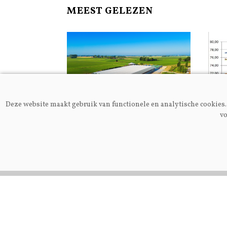
MEEST GELEZEN
Deze website maakt gebruik van functionele en analytische cookies. 
vo
Algemeen
Melkp
Nieuwe
Gei
melkgeitenhouderij in
en j
Alveringem opent deuren
voor publiek