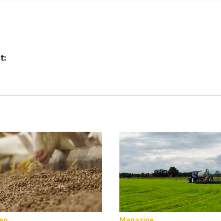
t:
en
Magazine