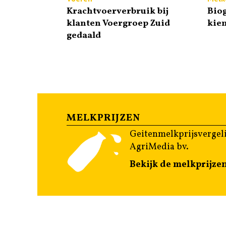
Krachtvoerverbruik bij
Biog
klanten Voergroep Zuid
kie
gedaald
MELKPRIJZEN
Geitenmelkprijsvergeli
AgriMedia bv.
Bekijk de melkprijze