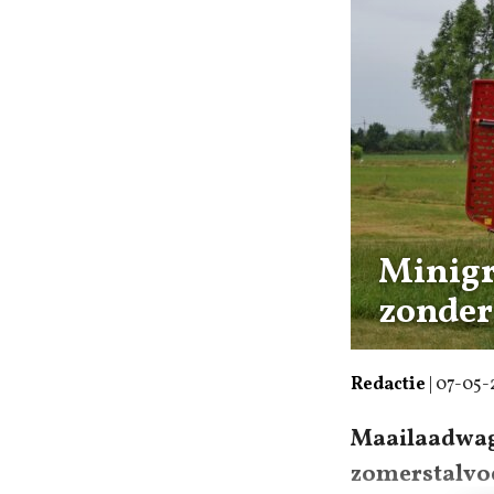
Minigra
zonder
Redactie
|
07-05-
Maailaadwage
zomerstalvoe