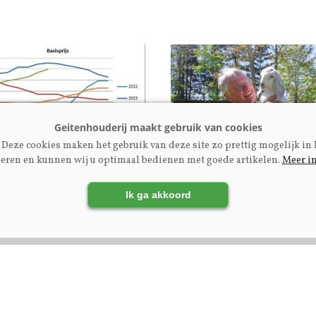
Deze cookies maken het gebruik van deze site zo prettig mogelijk in 
eren en kunnen wij u optimaal bedienen met goede artikelen.
Meer i
rijs
Fokkerij | Premium
tenmelkprijzen mei
Ex-NOG-bestuurslid Eng
Ik ga akkoord
uni 2026
Kupers: ‘Maak
fokcommissie
dienstverlenend aan
fokkers’