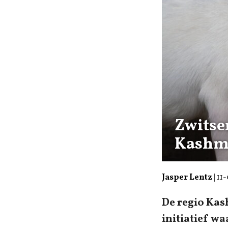
Zwitse
Kashm
Jasper Lentz
|
11
De regio Kas
initiatief w