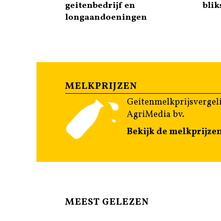
geitenbedrijf en
bli
longaandoeningen
MELKPRIJZEN
Geitenmelkprijsvergeli
AgriMedia bv.
Bekijk de melkprijze
MEEST GELEZEN