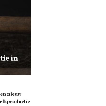
ie in
een nieuw
melkproductie