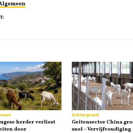
Algemeen
t:
meen
Achtergrond
ugese herder verliest
Geitensector China gro
eiten door
snel – Vervijfvoudiging