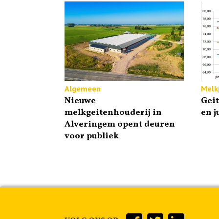
Algemeen
Melkp
Nieuwe
Gei
melkgeitenhouderij in
en j
Alveringem opent deuren
voor publiek