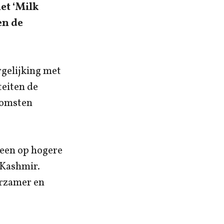
et ‘Milk
en de
gelijking met
teiten de
komsten
leen op hogere
 Kashmir.
rzamer en