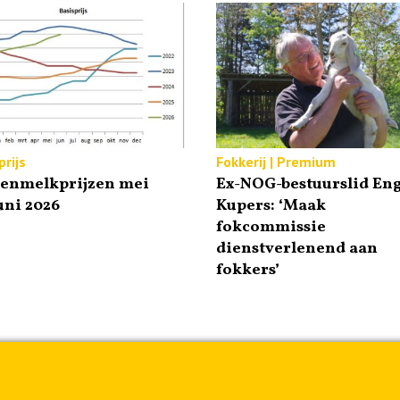
rijs
Fokkerij | Premium
tenmelkprijzen mei
Ex-NOG-bestuurslid Eng
uni 2026
Kupers: ‘Maak
fokcommissie
dienstverlenend aan
fokkers’