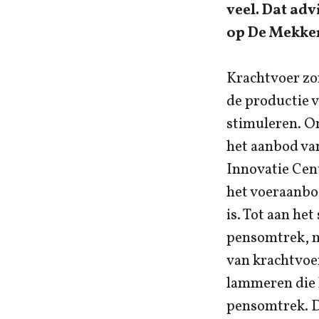
veel. Dat adv
op De Mekke
Krachtvoer zo
de productie v
stimuleren. O
het aanbod va
Innovatie Cen
het voeraanbo
is. Tot aan he
pensomtrek, m
van krachtvoe
lammeren die 
pensomtrek. D