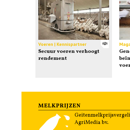
Voeren | Kennispartner
Maga
Secuur voeren verhoogt
Gen
rendement
beïn
voer
MELKPRIJZEN
Geitenmelkprijsvergeli
AgriMedia bv.