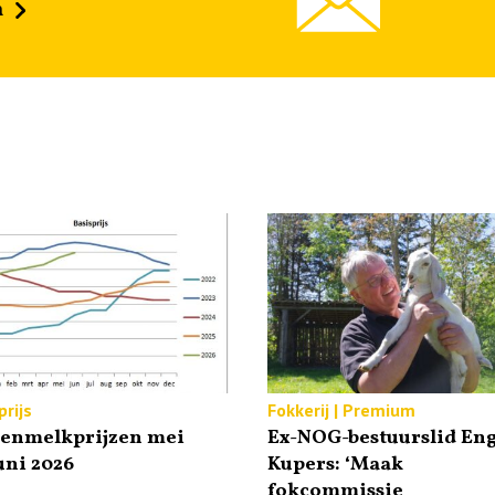
n
rijs
Fokkerij | Premium
tenmelkprijzen mei
Ex-NOG-bestuurslid Eng
uni 2026
Kupers: ‘Maak
fokcommissie