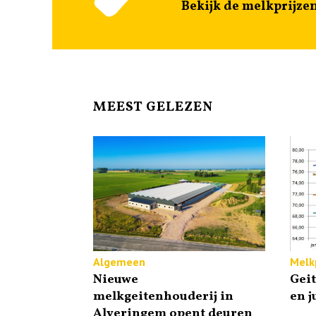
Bekijk de melkprijze
MEEST GELEZEN
Algemeen
Melkp
Nieuwe
Gei
melkgeitenhouderij in
en j
Alveringem opent deuren