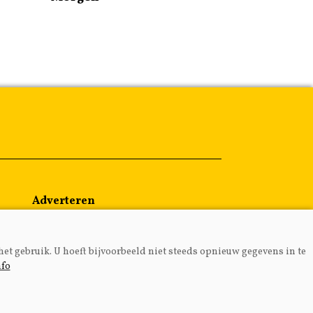
Adverteren
Abonneren
Over ons
het gebruik. U hoeft bijvoorbeeld niet steeds opnieuw gegevens in te
Contact
nfo