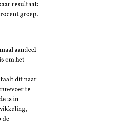
aar resultaat:
procent groep.
imaal aandeel
is om het
aalt dit naar
 ruwvoer te
e is in
wikkeling,
p de