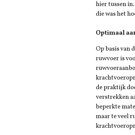
hier tussen in
die was het ho
Optimaal aa
Op basis van 
ruwvoer is voo
ruwvoeraanbod
krachtvoeropna
de praktijk do
verstrekken aa
beperkte mate
maar te veel r
krachtvoerop