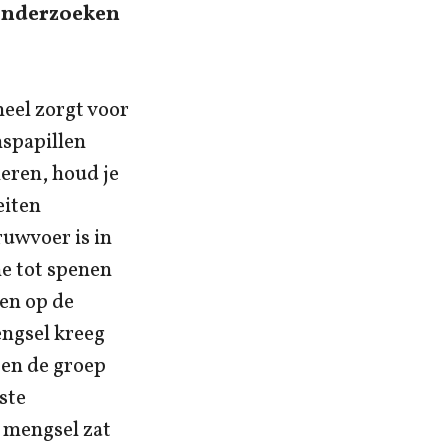
 onderzoeken
eel zorgt voor
nspapillen
eren, houd je
eiten
ruwvoer is in
e tot spenen
ben op de
ngsel kreeg
 en de groep
ste
 mengsel zat