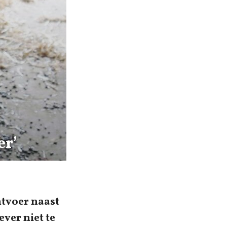
er’
htvoer naast
ever niet te